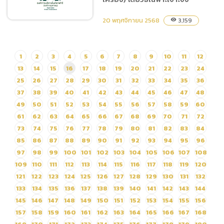
และจัดเก็บข้อมูลแบบเสมือน
20 พฤศจิกายน 2568
Hardware+Software
3,159
visibility
Vxrail ๓ Node (Virtual
Machine)
ประกาศผู้ชนะการเสนอราคา
1
2
3
4
5
6
7
8
9
10
11
12
ซื้อครุภัณฑ์ จำนวน 1 รายการ
13
14
15
16
17
18
19
20
21
22
23
24
(วิทยุสื่อสารแบบพกพา
25
26
27
28
29
30
31
32
33
34
35
36
จำนวน 50 เครื่อง) โดยวิธี
37
38
39
40
41
42
43
44
45
46
47
48
เฉพาะเจาะจง
49
50
51
52
53
54
55
56
57
58
59
60
61
62
63
64
65
66
67
68
69
70
71
72
73
74
75
76
77
78
79
80
81
82
83
84
85
86
87
88
89
90
91
92
93
94
95
96
97
98
99
100
101
102
103
104
105
106
107
108
109
110
111
112
113
114
115
116
117
118
119
120
121
122
123
124
125
126
127
128
129
130
131
132
133
134
135
136
137
138
139
140
141
142
143
144
145
146
147
148
149
150
151
152
153
154
155
156
157
158
159
160
161
162
163
164
165
166
167
168