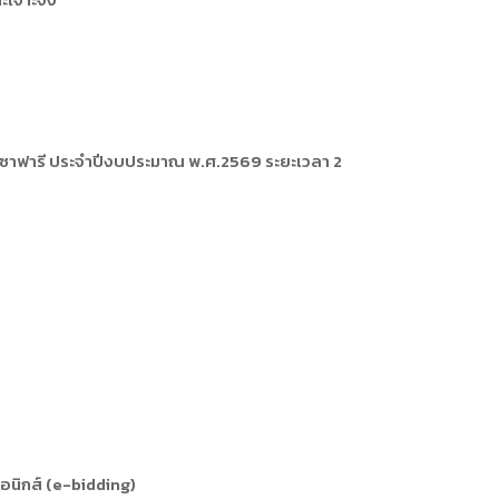
ารหรือผู้มาติดต่อ
ัพยากรบุคคล
ัพยากรบุคคล
การให้บริการ
ท์ซาฟารี ประจำปีงบประมาณ พ.ศ.2569 ระยะเวลา 2
รอนิกส์ (e-bidding)