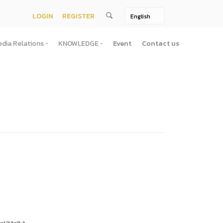
LOGIN
REGISTER
dia Relations
KNOWLEDGE
Event
Contact us
Media Relations
KNOWLEDGE
TV / Video Media
Treatise
One Page
Book
ตั้งสํานักงานพัฒนาพิงคนคร (องค์การมหาชน)พ.ศ. ๒๕๕๖
ement
Printing Media
Bit of knowledge
winner
Journal
Photo
ัติการจัดซื้อจัดจ้างประจำปี
่อสาธารณะ
าธารณะ
าะเจาะจง