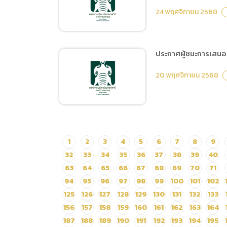
เครื่องคอมพิวเตอร์แม่ข่าย
24 พฤศจิกายน 2568
และระบบประมวลผลและจัด
เก็บข้อมูลแบบเสมือน
Hardware+Software
ประกาศผู้ชนะการเสนอร
Vxrail ๓ Node (Virtual
ประกาศเปลี่ยนแปลง
Machine)
20 พฤศจิกายน 2568
แผนการจัดซื้อจัดจ้าง ประจำ
ปีงบประมาณ พ.ศ.2569 จัด
ซื้อประกันเครื่อง
คอมพิวเตอร์แม่ข่ายและ
ระบบประมวลผลและจัดเก็บ
ประกาศผู้ชนะการเสนอราคา
1
2
3
4
5
6
7
8
9
ข้อมูลแบบเสมือน
ซื้อครุภัณฑ์ จำนวน 1 รายการ
32
33
34
35
36
37
38
39
40
Hardware+Software
(วิทยุสื่อสารแบบพกพา
63
64
65
66
67
68
69
70
71
Vxrail ๓ Node (Virtual
จำนวน 50 เครื่อง) โดยวิธี
94
95
96
97
98
99
100
101
102
Machine)
เฉพาะเจาะจง
125
126
127
128
129
130
131
132
133
156
157
158
159
160
161
162
163
164
187
188
189
190
191
192
193
194
195