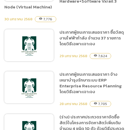
Hardware+Software Vxrail 3
Node (Virtual Machine)
30 มกราคม 2568
7,776
visibility
ประกาศเผยแพร่แผนการจัด
ซื้อจัดจ้าง ประจำปีงบประมาณ
ประกาศผู้ชนะการเสนอราคา ซื้อวัสดุ
พ.ศ.2568 ซื้อประกันเครื่อง
งานไฟฟ้ากำลัง จำนวน 37 รายการ
คอมพิวเตอร์แม่ข่ายและระบบ
โดยวิธีเฉพาะเจาะจง
ประมวลผลและจัดเก็บข้อมูล
แบบเสมือน
29 มกราคม 2568
7,624
visibility
Hardware+Software
Vxrail 3 Node (Virtual
ประกาศผู้ชนะการเสนอราคา จ้าง
Machine)
เหมาบำรุงรักษาระบบ ERP
ประกาศผู้ชนะการเสนอราคา
Enterprise Resource Planning
ซื้อวัสดุงานไฟฟ้ากำลัง จำนวน
โดยวิธีเฉพาะเจาะจง
37 รายการ โดยวิธีเฉพาะ
เจาะจง
28 มกราคม 2568
7,705
visibility
(ร่าง) ประกาศประกวดราคาจัดซื้อ
สัตว์ในโครงการจัดหาสัตว์เพิ่มเติม
ประกาศผู้ชนะการเสนอราคา
จำนวน 4 ชนิด 10 ตัว ด้วยวิธีประกวด