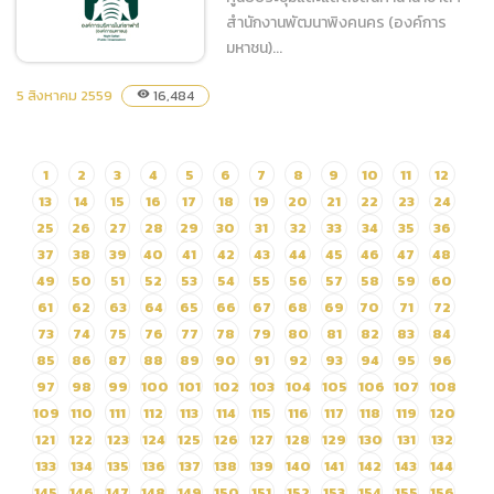
สำนักงานพัฒนาพิงคนคร (องค์การ
จังหวัด)
มหาชน)...
5 สิงหาคม 2559
16,484
visibility
จัดจ้างตัดเย็บผ้าคลุมโต๊ะ ผ้าส
เกิร์ต และผ้าคลุมเก้าอี้
1
2
3
4
5
6
7
8
9
10
11
12
13
14
15
16
17
18
19
20
21
22
23
24
25
26
27
28
29
30
31
32
33
34
35
36
37
38
39
40
41
42
43
44
45
46
47
48
49
50
51
52
53
54
55
56
57
58
59
60
61
62
63
64
65
66
67
68
69
70
71
72
73
74
75
76
77
78
79
80
81
82
83
84
85
86
87
88
89
90
91
92
93
94
95
96
97
98
99
100
101
102
103
104
105
106
107
108
109
110
111
112
113
114
115
116
117
118
119
120
121
122
123
124
125
126
127
128
129
130
131
132
133
134
135
136
137
138
139
140
141
142
143
144
145
146
147
148
149
150
151
152
153
154
155
156