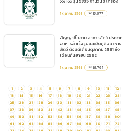
Xerox รุ่น 5335 จำนวน 3 เครื่อง
สัญญาจ้าง ฝึกและแสดง
Tiger Show ตั้งแต่วันที่ 1 ถึง
1 ตุลาคม 2561
13,677
visibility
วันที่ 31 ตุลาคม พ.ศ.2561
สัญญาซื้อขาย อาหารสัตว์ ประเภท
อาหารสำเร็จรูปและวัตถุดิบอาหาร
สัญญาเช่าเครื่องถ่ายเอกสาร
สัตว์ ตั้งแต่เดือนตุลาคม 2561 ถึง
ยี่ห้อ Xerox รุ่น 5335 จำนวน
เดือนกันยายน 2562
3 เครื่อง
1 ตุลาคม 2561
16,797
visibility
สัญญาซื้อขาย อาหารสัตว์
1
2
3
4
5
6
7
8
9
10
11
12
ประเภทอาหารสำเร็จรูปและ
13
14
15
16
17
18
19
20
21
22
23
24
วัตถุดิบอาหารสัตว์ ตั้งแต่
25
26
27
28
29
30
31
32
33
34
35
36
เดือนตุลาคม 2561 ถึงเดือน
37
38
39
40
41
42
43
44
45
46
47
48
กันยายน 2562
49
50
51
52
53
54
55
56
57
58
59
60
61
62
63
64
65
66
67
68
69
70
71
72
73
74
75
76
77
78
79
80
81
82
83
84