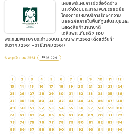
พื้นที่ศูนย์ประชุมและแสดง
เผยแพร่แผนการจัดซื้อจัดจ้าง
สินค้านานาชาติ
ประจำปีงบประมาณ พ.ศ.2562 ชื่อ
เฉลิมพระเกียรติ 7 รอบ
โครงการ เหมาบริการรักษาความ
ปลอดภัยภายในพื้นที่ศูนย์ประชุมและ
พระชนมพรรษา ประจำ
แสดงสินค้านานาชาติ
ปีงบประมาณ พ.ศ.2562
เฉลิมพระเกียรติ 7 รอบ
(ตั้งแต่วันที่ 1 ธันวาคม 2561 –
พระชนมพรรษา ประจำปีงบประมาณ พ.ศ.2562 (ตั้งแต่วันที่ 1
31 มีนาคม 2562) ด้วยวิธี
ธันวาคม 2561 – 31 มีนาคม 2561)
ประกวดราคาอิเล็กทรอนิกส์
เผยแพร่แผนการจัดซื้อจัดจ้าง
(e-bidding)
6 พฤศจิกายน 2561
16,224
visibility
ประจำปีงบประมาณ
พ.ศ.2562 ชื่อโครงการ เหมา
บริการรักษาความปลอดภัย
1
2
3
4
5
6
7
8
9
10
11
12
ภายในพื้นที่ศูนย์ประชุมและ
13
14
15
16
17
18
19
20
21
22
23
24
แสดงสินค้านานาชาติ
25
26
27
28
29
30
31
32
33
34
35
36
เฉลิมพระเกียรติ 7 รอบ
37
38
39
40
41
42
43
44
45
46
47
48
พระชนมพรรษา ประจำ
49
50
51
52
53
54
55
56
57
58
59
60
ปีงบประมาณ พ.ศ.2562
61
62
63
64
65
66
67
68
69
70
71
72
(ตั้งแต่วันที่ 1 ธันวาคม 2561 –
73
74
75
76
77
78
79
80
81
82
83
84
31 มีนาคม 2561)
85
86
87
88
89
90
91
92
93
94
95
96