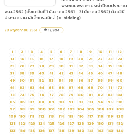
โปรแกรมป้องกันไวรัสสำหรับ
พระชนมพรรษา ประจำปีงบประมาณ
เครื่องคอมพิวเตอร์
พ.ศ.2562 (ตั้งแต่วันที่ 1 ธันวาคม 2561 – 31 มีนาคม 2562) ด้วยวิธี
(Protection Cloud) รูป
ประกวดราคาอิเล็กทรอนิกส์ (e-bidding)
แบบการสั่งซื้อใหม่ สำหรับ
ประกาศผู้ชนะการเสนอราคา
สำนักงานเชียงใหม่ไนท์ซาฟารี
28 พฤศจิกายน 2561
12,904
visibility
ประกวดราคาจ้างจ้างเหมา
โดยวิธีเฉพาะเจาะจง
ดูแลปรับปรุงภูมิทัศน์และระบบ
สปริงเกอร์ภายในพื้นที่ศูนย์
1
2
3
4
5
6
7
8
9
10
11
12
ประชุมและแสดงสินค้า
13
14
15
16
17
18
19
20
21
22
23
24
นานาชาติเฉลิมพระเกียรติ 7
25
26
27
28
29
30
31
32
33
34
35
36
รอบพระชนมพรรษา ประจำ
37
38
39
40
41
42
43
44
45
46
47
48
ปีงบประมาณ พ.ศ.2562
49
50
51
52
53
54
55
56
57
58
59
60
(ตั้งแต่วันที่ 1 ธันวาคม 2561 –
61
62
63
64
65
66
67
68
69
70
71
72
31 มีนาคม 2562) ด้วยวิธี
73
74
75
76
77
78
79
80
81
82
83
84
ประกวดราคาอิเล็กทรอนิกส์
85
86
87
88
89
90
91
92
93
94
95
96
(e-bidding)
97
98
99
100
101
102
103
104
105
106
107
108
109
110
111
112
113
114
115
116
117
118
119
120
121
122
123
124
125
126
127
128
129
130
131
132
133
134
135
136
137
138
139
140
141
142
143
144