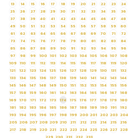
13
14
15
16
17
18
19
20
21
22
23
24
เฉลิมพระเกียรติ 7 รอบ
25
26
27
28
29
30
31
32
33
34
35
36
พระชนมพรรษา ประจำ
37
38
39
40
41
42
43
44
45
46
47
48
ปีงบประมาณ พ.ศ.2562
49
50
51
52
53
54
55
56
57
58
59
60
ตั้งแต่วันที่ 1 พฤษภาคม 2562
61
62
63
64
65
66
67
68
69
70
71
72
– วันที่ 30 กันยายน 2562
73
74
75
76
77
78
79
80
81
82
83
84
ด้วยวิธีประกวดราคา
85
86
87
88
89
90
91
92
93
94
95
96
อิเล็กทรอนิกส์ (e-bidding)
97
98
99
100
101
102
103
104
105
106
107
108
109
110
111
112
113
114
115
116
117
118
119
120
121
122
123
124
125
126
127
128
129
130
131
132
133
134
135
136
137
138
139
140
141
142
143
144
145
146
147
148
149
150
151
152
153
154
155
156
157
158
159
160
161
162
163
164
165
166
167
168
169
170
171
172
173
174
175
176
177
178
179
180
181
182
183
184
185
186
187
188
189
190
191
192
193
194
195
196
197
198
199
200
201
202
203
204
205
206
207
208
209
210
211
212
213
214
215
216
217
218
219
220
221
222
223
224
225
226
227
228
229
230
231
232
233