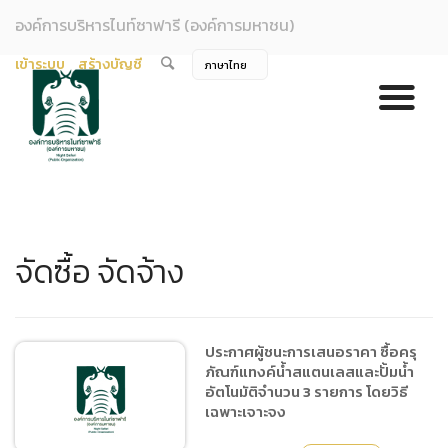
องค์การบริหารไนท์ซาฟารี (องค์การมหาชน)
เข้าระบบ
สร้างบัญชี
จัดซื้อ จัดจ้าง
ประกาศผู้ชนะการเสนอราคา ซื้อครุ
ภัณฑ์แทงค์น้ำสแตนเลสและปั้มน้ำ
อัตโนมัติจำนวน 3 รายการ โดยวิธี
เฉพาะเจาะจง