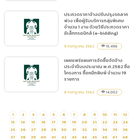
(e-bidding)
ประกวดราคาจ้างปรับปรุงรถลาก
พ่วง เพื่อผู้รับบริการกลุ่มพิเศษ
ประกาศผู้ชนะการเสนอราคา
จำนวน 1 งาน ด้วยวิธีประกวดราคา
จ้างซ่อมระบบโทรศัพท์ในพื้นที่
อิเล็กทรอนิกส์ (e-bidding)
สำนักงานเชียงใหม่ไนท์ซาฟารี
โดยวิธีเฉพาะเจาะจง
9 กรกฎาคม 2562
15,496
visibility
เผยแพร่แผนการจัดซื้อจัดจ้าง
ประจำปีงบประมาณ พ.ศ.2562 ชื่อ
ประกวดราคาจ้างปรับปรุงรถ
โครงการ ซื้อหมึกพิมพ์ จำนวน 19
ลากพ่วง เพื่อผู้รับบริการกลุ่ม
รายการ
พิเศษ จำนวน 1 งาน ด้วยวิธี
ประกวดราคาอิเล็กทรอนิกส์
8 กรกฎาคม 2562
14,002
visibility
(e-bidding)
เผยแพร่แผนการจัดซื้อจัดจ้าง
1
2
3
4
5
6
7
8
9
10
11
12
ประจำปีงบประมาณ
13
14
15
16
17
18
19
20
21
22
23
24
พ.ศ.2562 ชื่อโครงการ ซื้อ
25
26
27
28
29
30
31
32
33
34
35
36
หมึกพิมพ์ จำนวน 19 รายการ
37
38
39
40
41
42
43
44
45
46
47
48