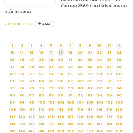
เฉพาะเจาะจง
กันยายน 2569 ด้วยวิธีประกวดราคา
อิเล็กทรอนิกส์
28 ตุลาคม 2568
4,144
visibility
ประกวดราคาจ้างเหมาบริการ
ทำความสะอาดในพื้นที่
สำนักงานเชียงใหม่ไนท์ซาฟารี
1
2
3
4
5
6
7
8
9
10
11
12
ประจำปีงบประมาณพ.ศ.2569
13
14
15
16
17
18
19
20
21
22
23
24
ระยะเวลา 10 เดือน ตั้งแต่วันที่
25
26
27
28
29
30
31
32
33
34
35
36
1 ธันวาคม 2568 – 30
37
38
39
40
41
42
43
44
45
46
47
48
กันยายน 2569 ด้วยวิธี
49
50
51
52
53
54
55
56
57
58
59
60
ประกวดราคาอิเล็กทรอนิกส์
61
62
63
64
65
66
67
68
69
70
71
72
73
74
75
76
77
78
79
80
81
82
83
84
85
86
87
88
89
90
91
92
93
94
95
96
97
98
99
100
101
102
103
104
105
106
107
108
109
110
111
112
113
114
115
116
117
118
119
120
121
122
123
124
125
126
127
128
129
130
131
132
133
134
135
136
137
138
139
140
141
142
143
144
145
146
147
148
149
150
151
152
153
154
155
156