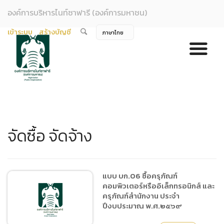
องค์การบริหารไนท์ซาฟารี (องค์การมหาชน)
เข้าระบบ
สร้างบัญชี
จัดซื้อ จัดจ้าง
แบบ บก.06 ซื้อครุภัณฑ์
คอมพิวเตอร์หรืออิเล็กทรอนิกส์ และ
ครุภัณฑ์สำนักงาน ประจำ
ปีงบประมาณ พ.ศ.๒๕๖๙