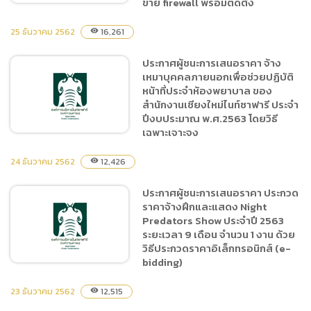
ข่าย firewall พร้อมติดตั้ง
25 ธันวาคม 2562
16,261
visibility
การซื้อระบบประมวลผลและจัด
ประกาศผู้ชนะการเสนอราคา จ้าง
เก็บข้อมูลแบบเสมือน
เหมาบุคคลภายนอกเพื่อช่วยปฏิบัติ
(Virtual Machine) สำหรับ
หน้าที่ประจำห้องพยาบาล ของ
งานเครือข่ายคอมพิวเตอร์
สำนักงานเชียงใหม่ไนท์ซาฟารี ประจำ
พร้อมติดตั้ง และจัดซื้อ
ปีงบประมาณ พ.ศ.2563 โดยวิธี
เฉพาะเจาะจง
อุปกรณ์ป้องกันการโจมตี
ระบบเครือข่าย firewall
24 ธันวาคม 2562
12,426
visibility
พร้อมติดตั้ง
ประกาศผู้ชนะการเสนอราคา
ประกาศผู้ชนะการเสนอราคา ประกวด
จ้างเหมาบุคคลภายนอกเพื่อ
ราคาจ้างฝึกและแสดง Night
ช่วยปฏิบัติหน้าที่ประจำห้อง
Predators Show ประจำปี 2563
พยาบาล ของสำนักงานเชียง
ระยะเวลา 9 เดือน จำนวน 1 งาน ด้วย
ใหม่ไนท์ซาฟารี ประจำ
วิธีประกวดราคาอิเล็กทรอนิกส์ (e-
bidding)
ปีงบประมาณ พ.ศ.2563 โดย
วิธีเฉพาะเจาะจง
23 ธันวาคม 2562
12,515
visibility