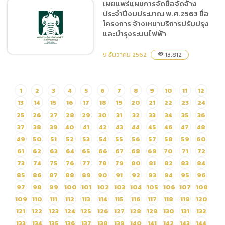
เผยแพร่แผนการจัดซื้อจัดจ้าง
รักษาความปลอดภัยในพื้นที่
ประจำปีงบประมาณ พ.ศ.2563 ชื่อ
สำนักงานเชียงใหม่ไนท์ซาฟารี
โครงการ จ้างเหมาบริการปรับปรุง
ประจำปีงบประมาณ
และบำรุงระบบไฟฟ้า
พ.ศ.2563 ตั้งแต่ 1 มกราคม
9 ธันวาคม 2562
2563 – 30 กันยายน 2563
13,812
visibility
ด้วยวิธีประกวดราคา
อิเล็กทรอนิกส์ (e-bidding)
เผยแพร่แผนการจัดซื้อจัดจ้าง
1
2
3
4
5
6
7
8
9
10
11
12
ประจำปีงบประมาณ
13
14
15
16
17
18
19
20
21
22
23
24
พ.ศ.2563 ชื่อโครงการ จ้าง
25
26
27
28
29
30
31
32
33
34
35
36
เหมาบริการปรับปรุงและบำรุง
37
38
39
40
41
42
43
44
45
46
47
48
ระบบไฟฟ้า
49
50
51
52
53
54
55
56
57
58
59
60
61
62
63
64
65
66
67
68
69
70
71
72
73
74
75
76
77
78
79
80
81
82
83
84
85
86
87
88
89
90
91
92
93
94
95
96
97
98
99
100
101
102
103
104
105
106
107
108
109
110
111
112
113
114
115
116
117
118
119
120
121
122
123
124
125
126
127
128
129
130
131
132
133
134
135
136
137
138
139
140
141
142
143
144