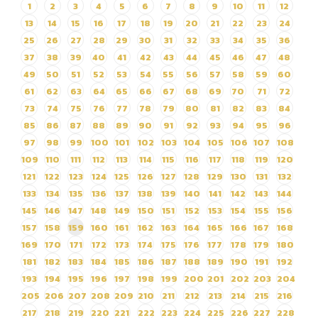
1
2
3
4
5
6
7
8
9
10
11
12
จ้างหรือผู้ได้รับคัดเลือกและ
13
14
15
16
17
18
19
20
21
22
23
24
สาระสำคัญของสัญญาหรือ
ข้อตกลงเป็นหนังสือ ประจำ
25
26
27
28
29
30
31
32
33
34
35
36
ไตรมาสที่ 1 (เดือน ตุลาคม
37
38
39
40
41
42
43
44
45
46
47
48
2562 ถึง เดือน ธันวาคม
49
50
51
52
53
54
55
56
57
58
59
60
2562)
61
62
63
64
65
66
67
68
69
70
71
72
73
74
75
76
77
78
79
80
81
82
83
84
85
86
87
88
89
90
91
92
93
94
95
96
97
98
99
100
101
102
103
104
105
106
107
108
109
110
111
112
113
114
115
116
117
118
119
120
121
122
123
124
125
126
127
128
129
130
131
132
133
134
135
136
137
138
139
140
141
142
143
144
145
146
147
148
149
150
151
152
153
154
155
156
157
158
159
160
161
162
163
164
165
166
167
168
169
170
171
172
173
174
175
176
177
178
179
180
181
182
183
184
185
186
187
188
189
190
191
192
193
194
195
196
197
198
199
200
201
202
203
204
205
206
207
208
209
210
211
212
213
214
215
216
217
218
219
220
221
222
223
224
225
226
227
228