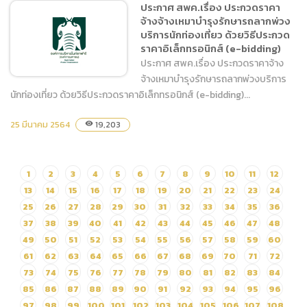
ประกาศ สพค.เรื่อง ประกวดราคา
เชื้อเพลงชนิดดีเซล B7 และ
จ้างจ้างเหมาบำรุงรักษารถลากพ่วง
ชนิดแก๊สโซฮอล์ 95 โดยวิธี
บริการนักท่องเที่ยว ด้วยวิธีประกวด
เฉพาะเจาะจง
ราคาอิเล็กทรอนิกส์ (e-bidding)
ประกาศ สพค.เรื่อง ประกวดราคาจ้าง
จ้างเหมาบำรุงรักษารถลากพ่วงบริการ
นักท่องเที่ยว ด้วยวิธีประกวดราคาอิเล็กทรอนิกส์ (e-bidding)...
25 มีนาคม 2564
ประกาศ สพค.เรื่อง ประกวด
19,203
visibility
ราคาจ้างจ้างเหมาบำรุงรักษา
รถลากพ่วงบริการนักท่อง
เที่ยว ด้วยวิธีประกวดราคา
1
2
3
4
5
6
7
8
9
10
11
12
อิเล็กทรอนิกส์ (e-bidding)
13
14
15
16
17
18
19
20
21
22
23
24
25
26
27
28
29
30
31
32
33
34
35
36
37
38
39
40
41
42
43
44
45
46
47
48
49
50
51
52
53
54
55
56
57
58
59
60
61
62
63
64
65
66
67
68
69
70
71
72
73
74
75
76
77
78
79
80
81
82
83
84
85
86
87
88
89
90
91
92
93
94
95
96
97
98
99
100
101
102
103
104
105
106
107
108