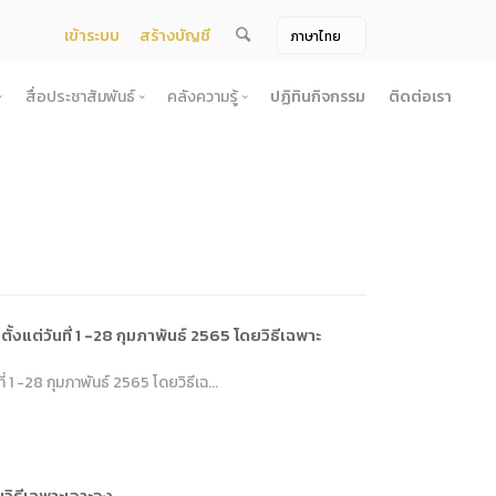
เข้าระบบ
สร้างบัญชี
สื่อประชาสัมพันธ์
คลังความรู้
ปฏิทินกิจกรรม
ติดต่อเรา
จ้าง
สื่อประชาสัมพันธ์
คลังความรู้
ผยแพร่แผน
สื่อโทรทัศน์/วีดีโอ
บทความ
ระกวดราคา
ข้อมูลข่าวสาร (Information) /เอกสารข่าว
หนังสือ
ตั้ง องค์การบริหารไนท์ซาฟารี (องค์การมหาชน) พ.ศ. 2568
โยง
าคากลาง
สื่อสิ่งพิมพ์
เกร็ดความรู้
ชื่อมโยง
ความคิดเห็น
้ชนะการเสนอราคา
วารสาร
เลิกการจัดหา
ภาพถ่าย
แต่วันที่ 1 -28 กุมภาพันธ์ 2565 โดยวิธีเฉพาะ
ี รอบ 6 เดือน
1 -28 กุมภาพันธ์ 2565 โดยวิธีเฉ...
ิการจัดซื้อจัดจ้างประจำปี
ะ
อน
วิธีเฉพาะเจาะจง