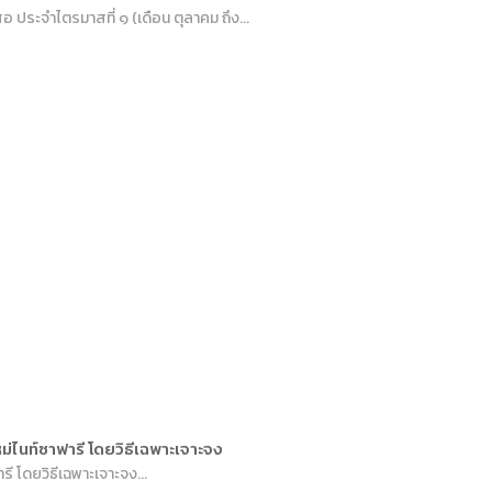
ประจำไตรมาสที่ ๑ (เดือน ตุลาคม ถึง...
่ไนท์ซาฟารี โดยวิธีเฉพาะเจาะจง
 โดยวิธีเฉพาะเจาะจง...