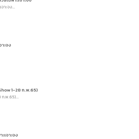
การหรือผู้มาติดต่อ
ุคคล
จาะจง...
คคล
ิการ
เจาะจง
 Show 1-28 ก.พ.65)
ก.พ.65)...
พาะเจาะจง