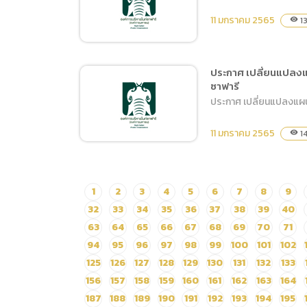
ซื้อไม้ดอก ไม้ประดับ โดยวิธี
11 มกราคม 2565
13
visibility
เฉพาะเจาะจง
ประกาศ เปลี่ยนแปลงแ
ซาฟารี
ประกาศผู้ชนะการเสนอราคา
ประกาศ เปลี่ยนแปลงแผนก
จ้างโครงการจ้างเหมาพัฒนา
และปรับปรุงเว็บไซต์
11 มกราคม 2565
1
visibility
สำนักงานเชียงใหม่ไนท์
ซาฟารี โดยวิธีเฉพาะเจาะจง
ประกาศ เปลี่ยนแปลง
1
2
3
4
5
6
7
8
9
แผนการจัดซื้อจัดจ้าง ประจำ
32
33
34
35
36
37
38
39
40
ปีงบประมาณ 2564 จ้าง
63
64
65
66
67
68
69
70
71
โครงการพัฒนาแหล่งท่อง
94
95
96
97
98
99
100
101
102
เที่ยวโลกเสมือนจริง
125
126
127
128
129
130
131
132
133
สำนักงานเชียงใหม่ไนท์
156
157
158
159
160
161
162
163
164
ซาฟารี
187
188
189
190
191
192
193
194
195