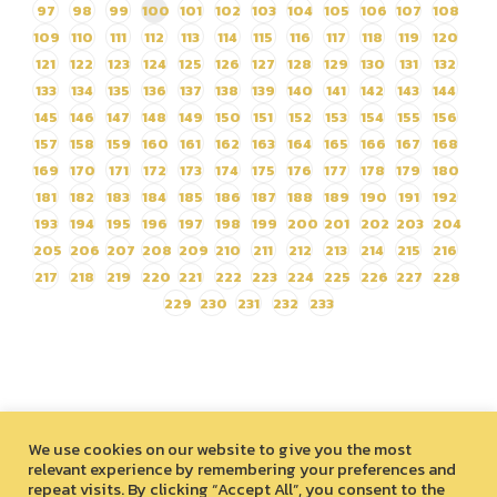
97
98
99
100
101
102
103
104
105
106
107
108
109
110
111
112
113
114
115
116
117
118
119
120
121
122
123
124
125
126
127
128
129
130
131
132
133
134
135
136
137
138
139
140
141
142
143
144
145
146
147
148
149
150
151
152
153
154
155
156
157
158
159
160
161
162
163
164
165
166
167
168
169
170
171
172
173
174
175
176
177
178
179
180
181
182
183
184
185
186
187
188
189
190
191
192
193
194
195
196
197
198
199
200
201
202
203
204
205
206
207
208
209
210
211
212
213
214
215
216
217
218
219
220
221
222
223
224
225
226
227
228
229
230
231
232
233
We use cookies on our website to give you the most
relevant experience by remembering your preferences and
repeat visits. By clicking “Accept All”, you consent to the