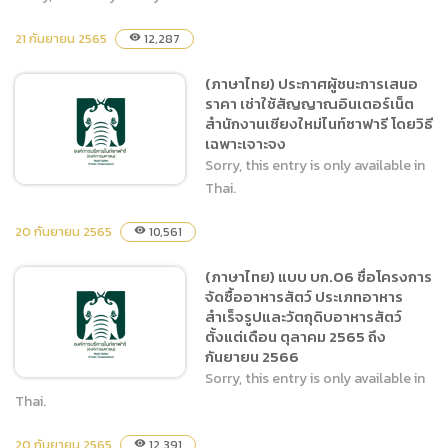
21 กันยายน 2565
12,287
visibility
(ภาษาไทย) แบบ บก.06 ซื้อ
อาหารสัตว์ 4 ประเภท ได้แก่
(ภาษาไทย) ประกาศผู้ชนะการเสนอ
1.กล้วยน้ำว้าสุก กล้วยน้ำว้า
ราคา เช่าใช้สัญญาณอินเตอร์เน็ต
ดิบ 2.ผักและผลไม้ 3.หญ้าสด
สำนักงานเชียงใหม่ไนท์ซาฟารี โดยวิธี
และต้นข้าวโพด 4.หญ้าแพงโก
เฉพาะเจาะจง
ล่าแห้ง ตั้งแต่วันที่ 1 ตุลาคม
Sorry, this entry is only available in
2565 ถึงวันที่ 30 กันยายน
Thai.
2566
20 กันยายน 2565
10,561
visibility
(ภาษาไทย) ประกาศผู้ชนะการ
(ภาษาไทย) แบบ บก.06 ชื่อโครงการ
เสนอราคา เช่าใช้สัญญาณ
จัดซื้ออาหารสัตว์ ประเภทอาหาร
อินเตอร์เน็ต สำนักงานเชียง
สำเร็จรูปและวัตถุดิบอาหารสัตว์
ใหม่ไนท์ซาฟารี โดยวิธีเฉพาะ
ตั้งแต่เดือน ตุลาคม 2565 ถึง
เจาะจง
กันยายน 2566
Sorry, this entry is only available in
Thai.
20 กันยายน 2565
12,391
visibility