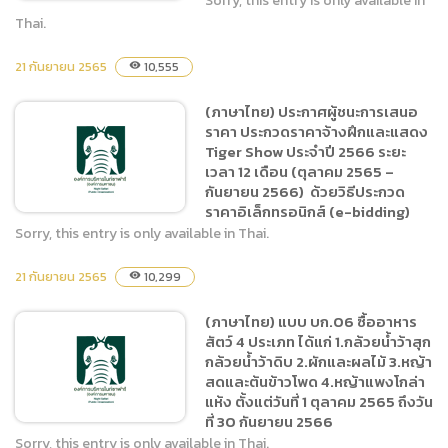
Sorry, this entry is only available in
Thai.
21 กันยายน 2565
10,555
visibility
(ภาษาไทย) ประกาศผู้ชนะการ
เสนอราคา จ้างลงโฆษณา
(ภาษาไทย) ประกาศผู้ชนะการเสนอ
ประชาสัมพันธ์ในสื่อสิ่งพิมพ์ใน
ราคา ประกวดราคาจ้างฝึกและแสดง
ประเทศ ประเภทหนังสือพิมพ์
Tiger Show ประจำปี 2566 ระยะ
ส่วนกลาง โดยวิธีเฉพาะ
เวลา 12 เดือน (ตุลาคม 2565 –
เจาะจง
กันยายน 2566) ด้วยวิธีประกวด
ราคาอิเล็กทรอนิกส์ (e-bidding)
Sorry, this entry is only available in Thai.
21 กันยายน 2565
10,299
visibility
(ภาษาไทย) ประกาศผู้ชนะการ
เสนอราคา ประกวดราคาจ้าง
(ภาษาไทย) แบบ บก.06 ซื้ออาหาร
ฝึกและแสดง Tiger Show
สัตว์ 4 ประเภท ได้แก่ 1.กล้วยน้ำว้าสุก
ประจำปี 2566 ระยะเวลา 12
กล้วยน้ำว้าดิบ 2.ผักและผลไม้ 3.หญ้า
เดือน (ตุลาคม 2565 –
สดและต้นข้าวโพด 4.หญ้าแพงโกล่า
กันยายน 2566) ด้วยวิธี
แห้ง ตั้งแต่วันที่ 1 ตุลาคม 2565 ถึงวัน
ที่ 30 กันยายน 2566
ประกวดราคาอิเล็กทรอนิกส์
Sorry, this entry is only available in Thai.
(e-bidding)