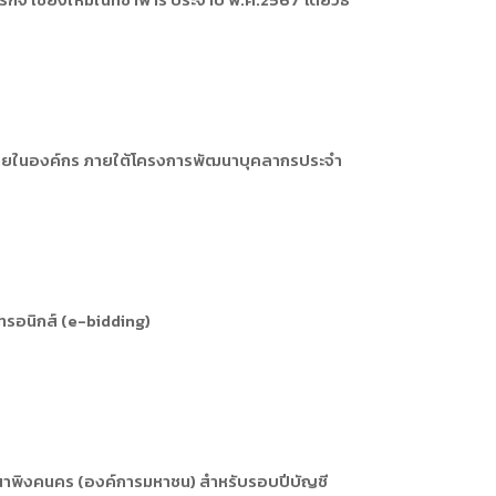
ารหรือผู้มาติดต่อ
ัพยากรบุคคล
ัพยากรบุคคล
การให้บริการ
นภายในองค์กร ภายใต้โครงการพัฒนาบุคลากรประจำ
กทรอนิกส์ (e-bidding)
นาพิงคนคร (องค์การมหาชน) สำหรับรอบปีบัญชี