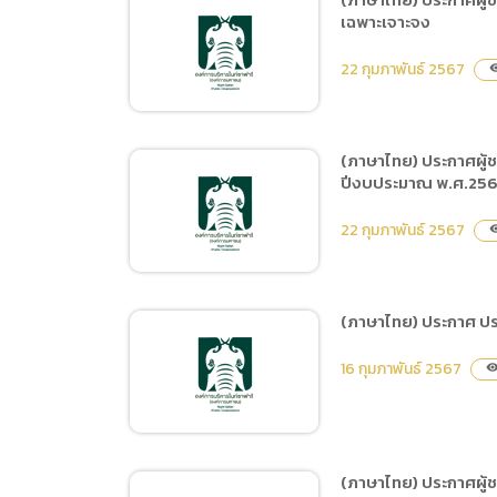
(ภาษาไทย
เฉพาะเจาะจง
(ภาษาไทย) ประกาศผู้ชนะ
Data uti
การเสนอราคา ซื้อประกัน
22 กุมภาพันธ์ 2567
visib
(ภาษาไท
เครื่องคอมพิวเตอร์แม่ข่าย
และระบบประมวลผลและจัด
เก็บข้อมูลแบบเสมือน
(ภาษาไทย) ประกาศผู้
Hardware+Software
ปีงบประมาณ พ.ศ.2567
(ภาษาไทย) ประกาศผู้ชนะ
Vxrail 3 Node (Virtual
การเสนอราคา จ้างจัด
22 กุมภาพันธ์ 2567
Machine) โดยวิธีเฉพาะ
visib
กิจกรรมสร้างสัมพันธ์ สาน
เจาะจง
สายใยพันธมิตรทางธุรกิจ
เชียงใหม่ไนท์ซาฟารี ประจำปี
(ภาษาไทย) ประกาศ ประ
พ.ศ.2567 โดยวิธีเฉพาะ
(ภาษาไทย) ประกาศผู้ชนะ
เจาะจง
16 กุมภาพันธ์ 2567
visibili
การเสนอราคา จ้างจัด
กิจกรรมด้านการสร้างความ
สัมพันธ์และผูกพันภายใน
องค์กร ภายใต้โครงการ
(ภาษาไทย) ประกาศผู้
พัฒนาบุคลากรประจำ