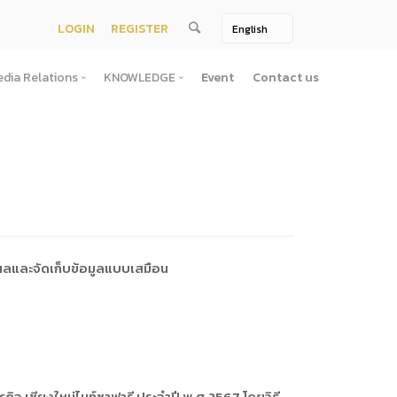
LOGIN
REGISTER
dia Relations
KNOWLEDGE
Event
Contact us
Media Relations
KNOWLEDGE
TV / Video Media
Treatise
One Page
Book
ตั้งสํานักงานพัฒนาพิงคนคร (องค์การมหาชน)พ.ศ. ๒๕๕๖
ement
Printing Media
Bit of knowledge
winner
Journal
Photo
ผลและจัดเก็บข้อมูลแบบเสมือน
ัติการจัดซื้อจัดจ้างประจำปี
่อสาธารณะ
าธารณะ
ิจ เชียงใหม่ไนท์ซาฟารี ประจำปี พ.ศ.2567 โดยวิธี