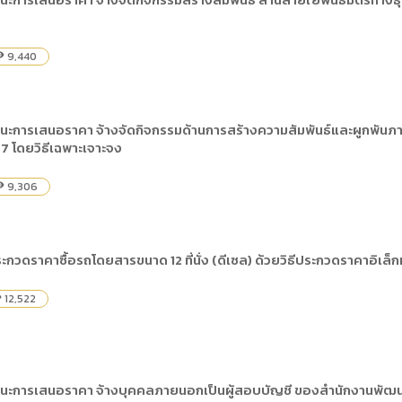
) การเปิดเผยข้อมูลสาธารณะขององค์กร พ.ศ. 2569
The rules
คู่มือหรือแนวทางการให้บริการสำหรับผู้รับบริก
(ภาษาไทย) รายงานผลการบริหารและพัฒนาทร
lization (Open Data)
(ภาษาไทย) ประกาศองค์การบริหารไนท์ซาฟารี
(ภาษาไทย) การเปิดโอกาสให้เกิดการมีส่วนร่วม
9,440
ility
ย) นโยบายขององค์การ
(ภาษาไทย) หลักเกณฑ์การบริหารและพัฒนาทร
(ภาษาไทย) รายงานผลการสำรวจความพึงพอใจ
Internal Audit Office
ชนะการเสนอราคา จ้างจัดกิจกรรมด้านการสร้างความสัมพันธ์และผูกพั
 โดยวิธีเฉพาะเจาะจง
9,306
ility
กวดราคาซื้อรถโดยสารขนาด 12 ที่นั่ง (ดีเซล) ด้วยวิธีประกวดราคาอิเล็
12,522
ty
ชนะการเสนอราคา จ้างบุคคลภายนอกเป็นผู้สอบบัญชี ของสำนักงานพัฒ