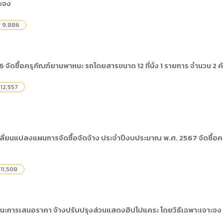
าะจง
9,886
y
จัดซื้อครุภัณฑ์ยานพาหนะ รถโดยสารขนาด 12 ที่นั่ง 1 รายการ จำนวน 2 ค
12,557
ี่ยนแปลงแผนการจัดซื้อจัดจ้าง ประจำปีงบประมาณ พ.ศ. 2567 จัดซื้อคร
11,508
ชนะการเสนอราคา จ้างปรับปรุงส่วนแสดงฮิปโปแคระ โดยวิธีเฉพาะเจาะจง