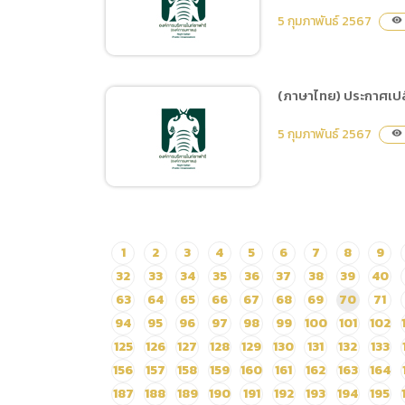
การเสนอราคา จ้างจัด
5 กุมภาพันธ์ 2567
visibility
กิจกรรมวันตรุษจีนและวัน
วาเลนไทน์ ประจำปี 2567
โดยวิธีเฉพาะเจาะจง
(ภาษาไทย) ประกาศเปล
(ภาษาไทย) ประกาศผู้ชนะ
5 กุมภาพันธ์ 2567
visibility
การเสนอราคา จ้างจัด
กิจกรรมวันครบรอบ 18 ปี
เชียงใหม่ไนท์ซาฟารี
(Chiang Mai Night
Safari 18th
(ภาษาไทย) ประกาศ
1
2
3
4
5
6
7
8
9
Anniversary) โดยวิธี
เปลี่ยนแปลงแผนการจัดซื้อ
32
33
34
35
36
37
38
39
40
เฉพาะเจาะจง
จัดจ้าง ประจำปีงบประมาณ
63
64
65
66
67
68
69
70
71
พ.ศ. 2567 จ้างเขียนแบบสิ่ง
94
95
96
97
98
99
100
101
102
อำนวยความสะดวก
125
126
127
128
129
130
131
132
133
156
157
158
159
160
161
162
163
164
187
188
189
190
191
192
193
194
195