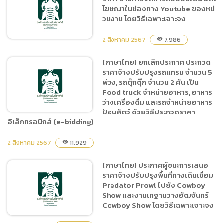
สัญญาหรือข้อตกลงเป็น
โฆษณาในช่องทาง Youtube ของหน่
หนังสือ รายไตรมาส
วนงาน โดยวิธีเฉพาะเจาะจง
(ปีงบประมาณ พ.ศ. ๒๕๖๗
ไตรมาสที่ ๓)
2 สิงหาคม 2567
7,986
visibility
(ภาษาไทย) ยกเลิกประกาศ ประกวด
ราคาจ้างปรับปรุงรถแทรม จำนวน 5
(ภาษาไทย) ประกาศผู้ชนะการ
พ่วง, รถตุ๊กตุ๊ก จำนวน 2 คัน เป็น
เสนอราคา จ้างการจัดการสื่อ
Food truck จำหน่ายอาหาร, อาหาร
ออนไลน์ และโฆษณาในช่อง
ว่างเครื่องดื่ม และรถจำหน่ายอาหาร
ทาง Youtube ของหน่วนงาน
ป้อนสัตว์ ด้วยวิธีประกวดราคา
โดยวิธีเฉพาะเจาะจง
อิเล็กทรอนิกส์ (e-bidding)
2 สิงหาคม 2567
11,929
visibility
(ภาษาไทย) ยกเลิกประกาศ
ประกวดราคาจ้างปรับปรุงรถ
(ภาษาไทย) ประกาศผู้ชนะการเสนอ
แทรม จำนวน 5 พ่วง, รถตุ๊ก
ราคาจ้างปรับปรุงพื้นที่ทางเดินเชื่อม
ตุ๊ก จำนวน 2 คัน เป็น Food
Predator Prowl ไปยัง Cowboy
truck จำหน่ายอาหาร, อาหาร
Show และงานเทฐานวางอัฒจันทร์
Cowboy Show โดยวิธีเฉพาะเจาะจง
ว่างเครื่องดื่ม และรถจำหน่าย
อาหารป้อนสัตว์ ด้วยวิธี