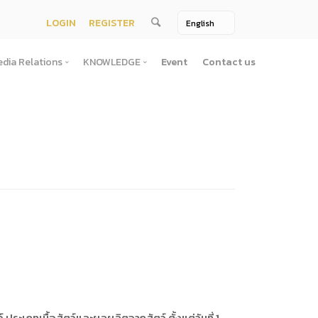
LOGIN
REGISTER
dia Relations
KNOWLEDGE
Event
Contact us
Media Relations
KNOWLEDGE
TV / Video Media
Treatise
One Page
Book
ตั้งสํานักงานพัฒนาพิงคนคร (องค์การมหาชน)พ.ศ. ๒๕๕๖
ement
Printing Media
Bit of knowledge
winner
Journal
Photo
ัติการจัดซื้อจัดจ้างประจำปี
่อสาธารณะ
าธารณะ
เภทเนื้อสัตว์และผลผลิตจากสัตว์ ตั้งแต่วันที่ 1