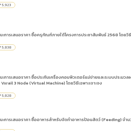
5,923
ity
นะการเสนอราคา ซื้อครุภัณฑ์ภายใต้โครงการประชาสัมพันธ์ 2568 โดยวิธ
5,838
ity
ชนะการเสนอราคา ซื้อประกันเครื่องคอมพิวเตอร์แม่ข่ายและระบบประมวล
xrail 3 Node (Virtual Machine) โดยวิธีเฉพาะเจาะจง
5,828
ity
นะการเสนอราคา ซื้ออาหารสำหรับจัดทำอาหารป้อนสัตว์ (Feeding) จำนว