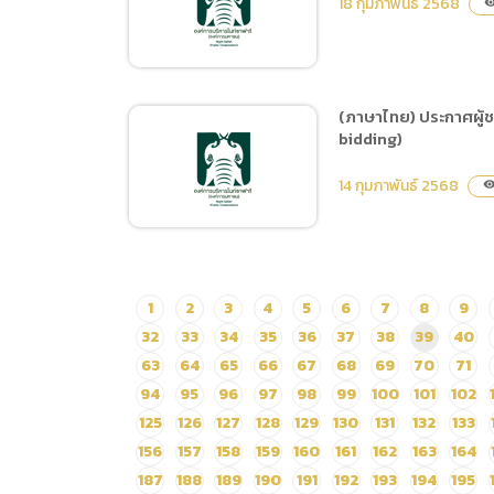
18 กุมภาพันธ์ 2568
visibil
การเสนอราคา ซื้อประกัน
เครื่องคอมพิวเตอร์แม่ข่าย
และระบบประมวลผลและจัด
เก็บข้อมูลแบบเสมือน
(ภาษาไทย) ประกาศผู้ช
Hardware+Software
bidding)
(ภาษาไทย) ประกาศผู้ชนะ
Vxrail 3 Node (Virtual
การเสนอราคา ซื้ออาหาร
14 กุมภาพันธ์ 2568
Machine) โดยวิธีเฉพาะ
visibili
สำหรับจัดทำอาหารป้อนสัตว์
เจาะจง
(Feeding) จำนวน 8
รายการ ระหว่างเดือนมีนาคม
– มิถุนายน 2568
(ภาษาไทย) ประกาศผู้ชนะ
1
2
3
4
5
6
7
8
9
การเสนอราคา ประกวดราคา
32
33
34
35
36
37
38
39
40
จ้างเหมาบำรุงรักษารถลาก
63
64
65
66
67
68
69
70
71
พ่วงบริการนักท่องเที่ยว
94
95
96
97
98
99
100
101
102
ด้วยวิธีประกวดราคา
125
126
127
128
129
130
131
132
133
อิเล็กทรอนิกส์ (e-bidding)
156
157
158
159
160
161
162
163
164
187
188
189
190
191
192
193
194
195