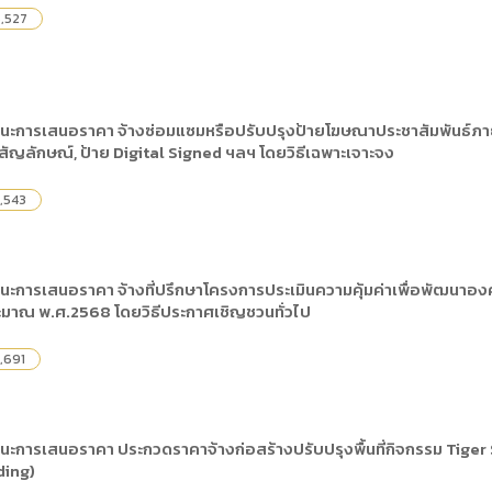
,527
นะการเสนอราคา จ้างซ่อมแซมหรือปรับปรุงป้ายโฆษณาประชาสัมพันธ์ภายใน
ยสัญลักษณ์, ป้าย Digital Signed ฯลฯ โดยวิธีเฉพาะเจาะจง
,543
ชนะการเสนอราคา จ้างที่ปรึกษาโครงการประเมินความคุ้มค่าเพื่อพัฒน
มาณ พ.ศ.2568 โดยวิธีประกาศเชิญชวนทั่วไป
,691
นะการเสนอราคา ประกวดราคาจ้างก่อสร้างปรับปรุงพื้นที่กิจกรรม Tiger S
ding)