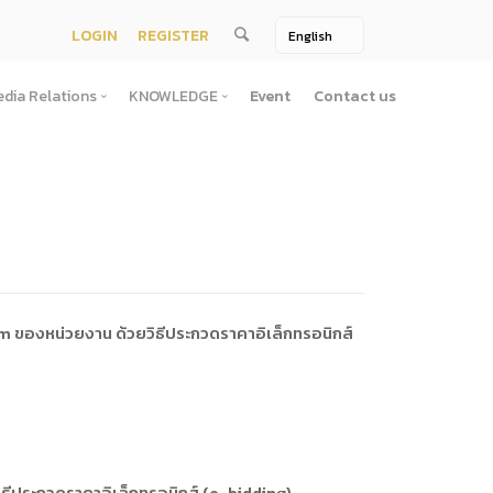
LOGIN
REGISTER
dia Relations
KNOWLEDGE
Event
Contact us
Media Relations
KNOWLEDGE
TV / Video Media
Treatise
One Page
Book
ตั้งสํานักงานพัฒนาพิงคนคร (องค์การมหาชน)พ.ศ. ๒๕๕๖
ement
Printing Media
Bit of knowledge
winner
Journal
Photo
 ของหน่วยงาน ด้วยวิธีประกวดราคาอิเล็กทรอนิกส์
ัติการจัดซื้อจัดจ้างประจำปี
่อสาธารณะ
าธารณะ
ิธีประกวดราคาอิเล็กทรอนิกส์ (e-bidding)