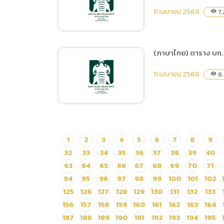
การเสนอราคา จ้างที่ปรึกษา
11 เมษายน 2568
Digital Signed ฯลฯ โดย
7,
visibility
โครงการประเมินความคุ้มค่า
วิธีเฉพาะเจาะจง
เพื่อพัฒนาองค์การมหาชน
ของสำนักงานพัฒนาพิง
(ภาษาไทย) ตาราง บก.
คนคร (องค์การมหาชน)
(ภาษาไทย) ประกาศผู้ชนะ
ประจำปีงบประมาณ
11 เมษายน 2568
8,
visibility
การเสนอราคา ประกวดราคา
พ.ศ.2568 โดยวิธีประกาศ
จ้างก่อสร้างปรับปรุงพื้นที่
เชิญชวนทั่วไป
กิจกรรม Tiger Show เพื่อ
รองรับนักท่องเที่ยว ด้วยวิธี
ประกวดราคาอิเล็กทรอนิกส์
(ภาษาไทย) ตาราง บก.06
1
2
3
4
5
6
7
8
9
(e-bidding)
จ้างจัดกิจกรรมสร้างกระแส
32
33
34
35
36
37
38
39
40
การท่องเที่ยวไนท์ซาฟารี
63
64
65
66
67
68
69
70
71
นอกสถานที
94
95
96
97
98
99
100
101
102
125
126
127
128
129
130
131
132
133
156
157
158
159
160
161
162
163
164
187
188
189
190
191
192
193
194
195