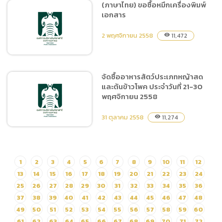
(ภาษาไทย) ขอซื้อหมึกเครื่องพิมพ์
เอกสาร
จัดจ้างบริการกำจัดปลวก
แมลง
2 พฤศจิกายน 2558
11,472
visibility
จัดซื้ออาหารสัตว์ประเภทหญ้าสด
และต้นข้าวโพค ประจำวันที่ 21-30
(ภาษาไทย) ขอซื้อหมึก
พฤศจิกายน 2558
เครื่องพิมพ์เอกสาร
31 ตุลาคม 2558
11,274
visibility
1
2
3
4
5
6
7
8
9
10
11
12
จัดซื้ออาหารสัตว์ประเภทหญ้า
สดและต้นข้าวโพค ประจำวันที่
13
14
15
16
17
18
19
20
21
22
23
24
21-30 พฤศจิกายน 2558
25
26
27
28
29
30
31
32
33
34
35
36
37
38
39
40
41
42
43
44
45
46
47
48
49
50
51
52
53
54
55
56
57
58
59
60
61
62
63
64
65
66
67
68
69
70
71
72