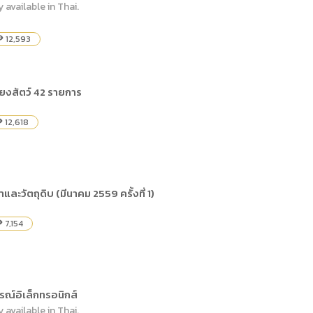
y available in Thai.
12,593
ility
ี้ยงสัตว์ 42 รายการ
12,618
lity
และวัตถุดิบ (มีนาคม 2559 ครั้งที่ 1)
7,154
lity
รณ์อิเล็กทรอนิกส์
y available in Thai.