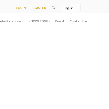
LOGIN
REGISTER
dia Relations
KNOWLEDGE
Event
Contact us
Media Relations
KNOWLEDGE
TV / Video Media
Treatise
One Page
Book
ตั้งสํานักงานพัฒนาพิงคนคร (องค์การมหาชน)พ.ศ. ๒๕๕๖
ement
Printing Media
Bit of knowledge
winner
Journal
Photo
ัติการจัดซื้อจัดจ้างประจำปี
่อสาธารณะ
าธารณะ