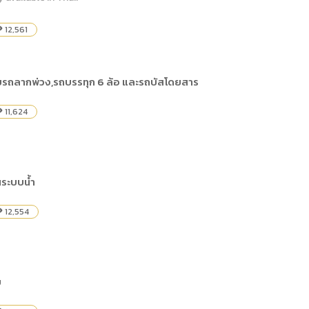
12,561
lity
ับรถลากพ่วง,รถบรรทุก 6 ล้อ และรถบัสโดยสาร
11,624
lity
นระบบน้ำ
12,554
lity
บ