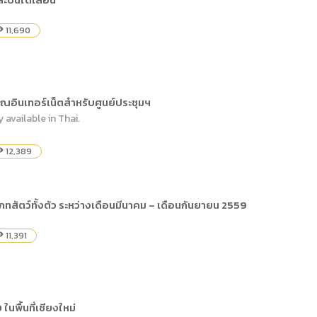
) การเปิดเผยข้อมูลสาธารณะขององค์กร พ.ศ. 2569
The rules
คู่มือหรือแนวทางการให้บริการสำหรับผู้รับบริก
(ภาษาไทย) รายงานผลการบริหารและพัฒนาทร
lization (Open Data)
11,690
ility
(ภาษาไทย) ประกาศองค์การบริหารไนท์ซาฟารี
(ภาษาไทย) การเปิดโอกาสให้เกิดการมีส่วนร่วม
ย) นโยบายขององค์การ
(ภาษาไทย) หลักเกณฑ์การบริหารและพัฒนาทร
(ภาษาไทย) รายงานผลการสำรวจความพึงพอใจ
Internal Audit Office
ณอินเทอร์เน็ตสำหรับศูนย์ประชุมฯ
y available in Thai.
12,389
ility
เภทสัตว์ทั้งตัว ระหว่างเดือนมีนาคม – เดือนกันยายน 2559
11,391
ility
นพื้นที่เชียงใหม่