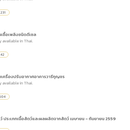
,231
นเชื้อเพลิงชนิดดีเซล
y available in Thai.
542
อมเครื่องปรับอากาศอาคารวารีกุญชร
y available in Thai.
504
ว์ ประเภทเนื้อสัตว์และผลผลิตจากสัตว์ เมษายน – กันยายน 2559