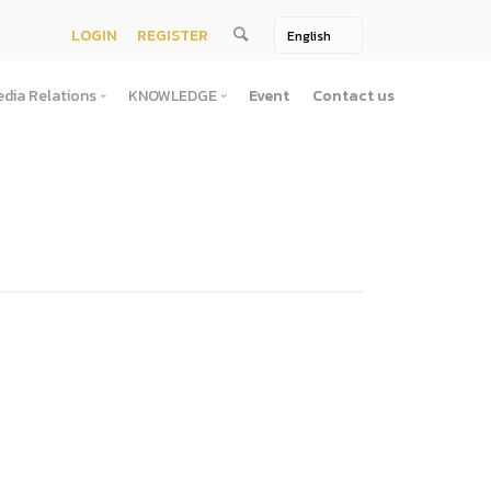
LOGIN
REGISTER
dia Relations
KNOWLEDGE
Event
Contact us
Media Relations
KNOWLEDGE
TV / Video Media
Treatise
One Page
Book
ตั้งสํานักงานพัฒนาพิงคนคร (องค์การมหาชน)พ.ศ. ๒๕๕๖
ement
Printing Media
Bit of knowledge
winner
Journal
Photo
ัติการจัดซื้อจัดจ้างประจำปี
่อสาธารณะ
าธารณะ