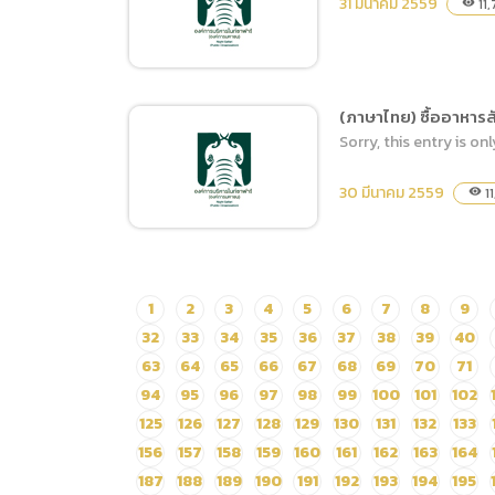
31 มีนาคม 2559
11
visibility
เครื่องปรับอากาศอาคารวารี
กุญชร
(ภาษาไทย) ซื้ออาหารส
Sorry, this entry is onl
สอบราคาซื้ออาหารสัีตว์
ประเภทเนื้อสัตว์และผลผลิต
30 มีนาคม 2559
1
visibility
จากสัตว์ เมษายน – กันยายน
2559
(ภาษาไทย) ซื้ออาหารสัตว์
1
2
3
4
5
6
7
8
9
ประเภทหญ้าสดและต้น
32
33
34
35
36
37
38
39
40
ข้าวโพด ประจำวันที่ 1-10
63
64
65
66
67
68
69
70
71
เมษายน 2559
94
95
96
97
98
99
100
101
102
125
126
127
128
129
130
131
132
133
156
157
158
159
160
161
162
163
164
187
188
189
190
191
192
193
194
195