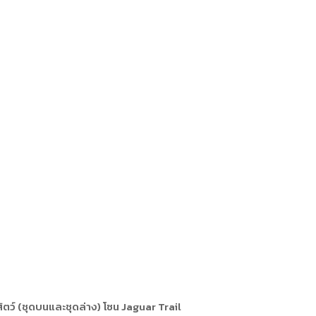
ารหรือผู้มาติดต่อ
ัพยากรบุคคล
ัพยากรบุคคล
การให้บริการ
ตว์ (ชุดบนและชุดล่าง) โซน Jaguar Trail