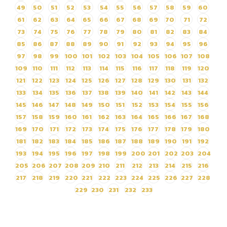
โดยวิธีเฉพาะเจาะจง
49
50
51
52
53
54
55
56
57
58
59
60
61
62
63
64
65
66
67
68
69
70
71
72
73
74
75
76
77
78
79
80
81
82
83
84
85
86
87
88
89
90
91
92
93
94
95
96
97
98
99
100
101
102
103
104
105
106
107
108
109
110
111
112
113
114
115
116
117
118
119
120
121
122
123
124
125
126
127
128
129
130
131
132
133
134
135
136
137
138
139
140
141
142
143
144
145
146
147
148
149
150
151
152
153
154
155
156
157
158
159
160
161
162
163
164
165
166
167
168
169
170
171
172
173
174
175
176
177
178
179
180
181
182
183
184
185
186
187
188
189
190
191
192
193
194
195
196
197
198
199
200
201
202
203
204
205
206
207
208
209
210
211
212
213
214
215
216
217
218
219
220
221
222
223
224
225
226
227
228
229
230
231
232
233