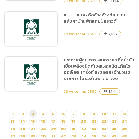
29 พฤษภาคม 2569
3,894
visibility
กราวด์
แบบ บก.06 จัดจ้างจ้างซ่อมแซม
หลังคาบ้านพักแคมป์กราวด์
ประกาศผู้ชนะการเสนอราคา
จ้างจัดกิจกรรมวันเฉลิม
29 พฤษภาคม 2569
2,185
visibility
พระชนมพรรษาสมเด็จพระราชิ
นีฯ โดยวิธีเฉพาะเจาะจง
ประกาศผู้ชนะการเสนอราคา ซื้อน้ำมัน
เชื้อเพลิงชนิดดีเซลและชนิดแก๊สโซ
แบบ บก.06 จัดจ้างจ้าง
ฮอล์ 95 (ครั้งที่ 8/2569) จำนวน 2
ซ่อมแซมหลังคาบ้านพักแคมป์
รายการ โดยวิธีเฉพาะเจาะจง
กราวด์
29 พฤษภาคม 2569
3,141
visibility
ประกาศผู้ชนะการเสนอราคา
1
2
3
4
5
6
7
8
9
10
11
12
ซื้อน้ำมันเชื้อเพลิงชนิดดีเซล
13
14
15
16
17
18
19
20
21
22
23
24
และชนิดแก๊สโซฮอล์ 95 (ครั้ง
25
26
27
28
29
30
31
32
33
34
35
36
ที่ 8/2569) จำนวน 2 รายการ
37
38
39
40
41
42
43
44
45
46
47
48