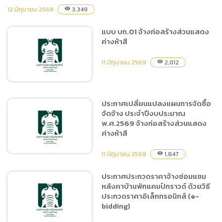
12 มิถุนายน 2569
3,349
visibility
แบบ บก.01 จ้างก่อสร้างส่วนแสดง
ประกาศผู้ชนะการเสนอราคา
ค่างห้าสี
จ้างบุคคลภายนอกเป็นผู้สอบ
บัญชี ขององค์การบริหารไนท์
11 มิถุนายน 2569
2,012
visibility
ซาฟารี (องค์การมหาชน)
สำหรับรอบปีบัญชี ๒๕๖๘ โดย
วิธีเฉพาะเจาะจง
ประกาศเปลี่ยนแปลงแผนการจัดซื้อ
จัดจ้าง ประจำปีงบประมาณ
แบบ บก.01 จ้างก่อสร้างส่วน
พ.ศ.2569 จ้างก่อสร้างส่วนแสดง
แสดงค่างห้าสี
ค่างห้าสี
11 มิถุนายน 2569
1,847
visibility
ประกาศประกวดราคาจ้างซ่อมแซม
หลังคาบ้านพักแคมป์กราวด์ ด้วยวิธี
ประกาศเปลี่ยนแปลงแผนการ
ประกวดราคาอิเล็กทรอนิกส์ (e-
จัดซื้อจัดจ้าง ประจำ
bidding)
ปีงบประมาณ พ.ศ.2569 จ้าง