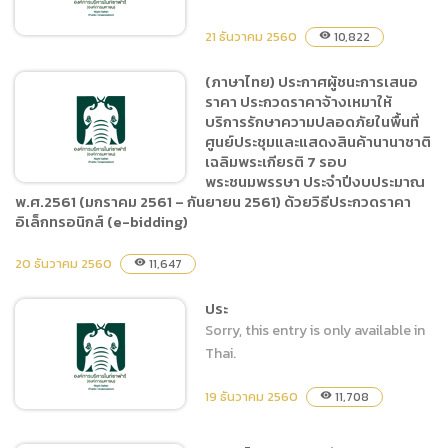
สำนักงานเชียงใหม่ไนท์ซาฟารี
จำนวน 49 รายการ โดยวิธี
21 ธันวาคม 2560
10,822
visibility
เฉพาะเจาะจง
(ภาษาไทย) ประกาศผู้ชนะการเสนอ
ราคา ประกวดราคาจ้างเหมาให้
(ภาษาไทย) ประกาศผู้ชนะการ
บริการรักษาความปลอดภัยในพื้นที่
เสนอราคา ซื้อวัสดุอุปกรณ์
ศูนย์ประชุมและแสดงสินค้านานาชาติ
ไฟฟ้าใช้ในการให้ความอบอุ่น
เฉลิมพระเกียรติ 7 รอบ
แก่สัตว์ โดยวิธีเฉพาะเจาะจง
พระชนมพรรษา ประจำปีงบประมาณ
พ.ศ.2561 (มกราคม 2561 – กันยายน 2561) ด้วยวิธีประกวดราคา
อิเล็กทรอนิกส์ (e-bidding)
(ภาษาไทย) ประกาศผู้ชนะการ
20 ธันวาคม 2560
11,647
visibility
เสนอราคา ประกวดราคาจ้าง
เหมาให้บริการรักษาความ
ประ
ปลอดภัยในพื้นที่ศูนย์ประชุม
Sorry, this entry is only available in
และแสดงสินค้านานาชาติ
Thai.
เฉลิมพระเกียรติ 7 รอบ
พระชนมพรรษา ประจำ
19 ธันวาคม 2560
11,708
visibility
ปีงบประมาณ พ.ศ.2561
(มกราคม 2561 – กันยายน