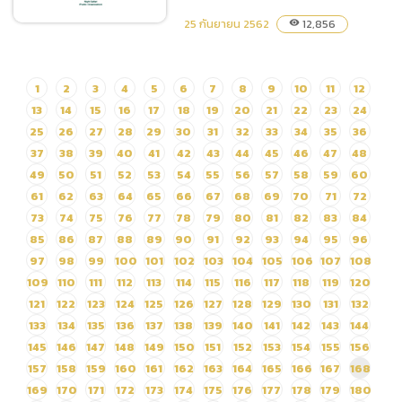
ในระบบคลาวด์แพลทฟอร์ม
25 กันยายน 2562
12,856
visibility
โดยวิธีเฉพาะเจาะจง
(ภาษาไทย) ประกาศผู้ชนะการ
1
2
3
4
5
6
7
8
9
10
11
12
เสนอราคา จ้างติดตั้งสาย
13
14
15
16
17
18
19
20
21
22
23
24
สัญญาณใยแก้วนำแสง Fiber
25
26
27
28
29
30
31
32
33
34
35
36
Optic โดยวิธีเฉพาะเจาะจง
37
38
39
40
41
42
43
44
45
46
47
48
49
50
51
52
53
54
55
56
57
58
59
60
61
62
63
64
65
66
67
68
69
70
71
72
73
74
75
76
77
78
79
80
81
82
83
84
85
86
87
88
89
90
91
92
93
94
95
96
97
98
99
100
101
102
103
104
105
106
107
108
109
110
111
112
113
114
115
116
117
118
119
120
121
122
123
124
125
126
127
128
129
130
131
132
133
134
135
136
137
138
139
140
141
142
143
144
145
146
147
148
149
150
151
152
153
154
155
156
157
158
159
160
161
162
163
164
165
166
167
168
169
170
171
172
173
174
175
176
177
178
179
180