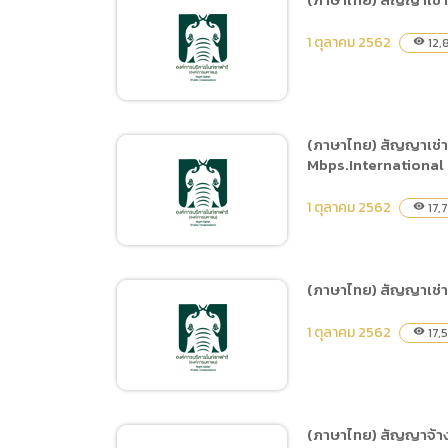
(ภาษาไทย
(ภาษาไทย) สัญญาซื้ออาหาร
Data uti
1 ตุลาคม 2562
12,
visibility
สัตว์ 4 ประเภท ได้แก่
(ภาษาไท
1.กล้วยน้ำว้าสุก-กล้วยน้ำว้า
ดิบ 2.ผักและผลไม้ 3.หญ้า
สดและต้นข้าวโพด 4.หญ้า
(ภาษาไทย) สัญญาเช่า
แพงโกล่าแห้ง ตั้งแต่วันที่ 1
Mbps.International
(ภาษาไทย) สัญญาเช่าตู้
ตุลาคม – 31 ธันวาคม 2562
จำหน่ายสินค้าอัตโนมัติ
1 ตุลาคม 2562
17,
visibility
จำนวน 2 รายการ
(ภาษาไทย) สัญญาเช่า
(ภาษาไทย) สัญญาเช่า
1 ตุลาคม 2562
17,
visibility
สัญญาณอินเทอร์เน็ต
สำนักงานเชียงใหม่ไนท์
ซาฟารี ความเร็วไม่น้อยกว่า
Internet Access
(ภาษาไทย) สัญญาจ้างเ
Domestic 200