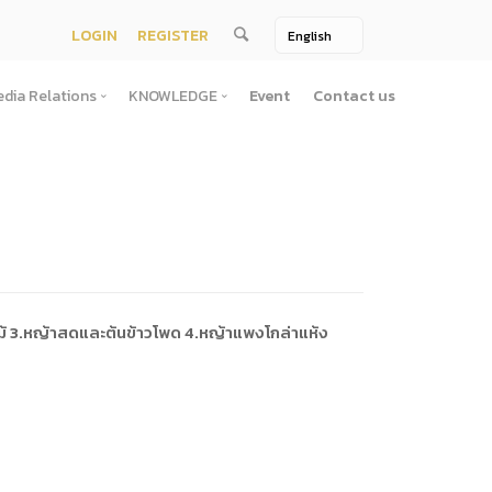
LOGIN
REGISTER
dia Relations
KNOWLEDGE
Event
Contact us
Media Relations
KNOWLEDGE
TV / Video Media
Treatise
One Page
Book
ตั้งสํานักงานพัฒนาพิงคนคร (องค์การมหาชน)พ.ศ. ๒๕๕๖
ement
Printing Media
Bit of knowledge
winner
Journal
Photo
ลไม้ 3.หญ้าสดและต้นข้าวโพด 4.หญ้าแพงโกล่าแห้ง
ัติการจัดซื้อจัดจ้างประจำปี
่อสาธารณะ
าธารณะ