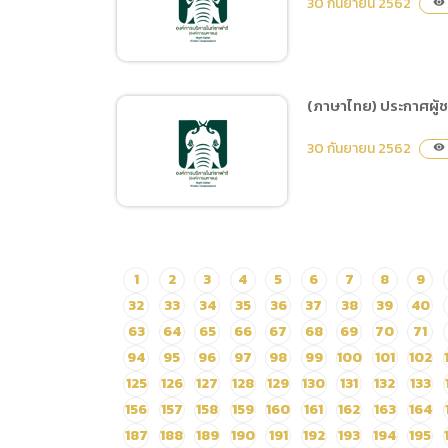
30 กันยายน 2562
visibility
การเสนอราคา ซื้ออาหาร
สัตว์ 4 ประเภท ได้แก่
1.กล้วยน้ำว้าสุก-กล้วยน้ำว้า
ดิบ 2.ผักและผลไม้ 3.หญ้า
(ภาษาไทย) ประกาศผู้ช
สดและต้นข้าวโพด 4.หญ้า
(ภาษาไทย) ประกาศผู้ชนะ
แพงโกล่าแห้ง ตั้งแต่วันที่ 1
30 กันยายน 2562
visibility
การเสนอราคา เช่าตู้จำหน่าย
ตุลาคม – 31 ธันวาคม 2562
สินค้าอัตโนมัติ โดยวิธีเฉพาะ
โดยวิธีเฉพาะเจาะจง
เจาะจง
(ภาษาไทย) ประกาศผู้ชนะ
1
2
3
4
5
6
7
8
9
การเสนอราคา เช่าใช้
32
33
34
35
36
37
38
39
40
สัญญาณอินเทอร์เน็ต
63
64
65
66
67
68
69
70
71
สำนักงานเชียงใหม่ไนท์
94
95
96
97
98
99
100
101
102
ซาฟารี โดยวิธีเฉพาะเจาะจง
125
126
127
128
129
130
131
132
133
156
157
158
159
160
161
162
163
164
187
188
189
190
191
192
193
194
195