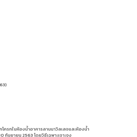
563)
ะชักโครกในห้องน้ำอาคารลานนาวิลเลจและห้องน้ำ
 30 กันยายน 2563 โดยวิธีเฉพาะเจาะจง