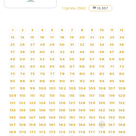
ประจำปีงบประมาณ
1 ตุลาคม 2562
13,307
visibility
พ.ศ.2563 โดยวิธีเฉพาะ
เจาะจง
(ภาษาไทย) สัญญาซื้ออาหาร
1
2
3
4
5
6
7
8
9
10
11
12
สัตว์ ประเภทสำเร็จรูปและ
13
14
15
16
17
18
19
20
21
22
23
24
วัตถุดิบอาหารสัตว์ ตั้งแต่วันที่
25
26
27
28
29
30
31
32
33
34
35
36
1 ตุลาคม – 31 ธันวาคม 2562
37
38
39
40
41
42
43
44
45
46
47
48
49
50
51
52
53
54
55
56
57
58
59
60
61
62
63
64
65
66
67
68
69
70
71
72
73
74
75
76
77
78
79
80
81
82
83
84
85
86
87
88
89
90
91
92
93
94
95
96
97
98
99
100
101
102
103
104
105
106
107
108
109
110
111
112
113
114
115
116
117
118
119
120
121
122
123
124
125
126
127
128
129
130
131
132
133
134
135
136
137
138
139
140
141
142
143
144
145
146
147
148
149
150
151
152
153
154
155
156
157
158
159
160
161
162
163
164
165
166
167
168
169
170
171
172
173
174
175
176
177
178
179
180