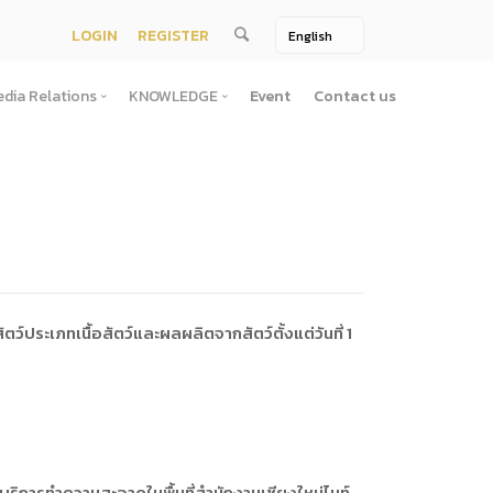
LOGIN
REGISTER
dia Relations
KNOWLEDGE
Event
Contact us
Media Relations
KNOWLEDGE
TV / Video Media
Treatise
One Page
Book
ตั้งสํานักงานพัฒนาพิงคนคร (องค์การมหาชน)พ.ศ. ๒๕๕๖
ement
Printing Media
Bit of knowledge
winner
Journal
Photo
ประเภทเนื้อสัตว์และผลผลิตจากสัตว์ตั้งแต่วันที่ 1
ัติการจัดซื้อจัดจ้างประจำปี
่อสาธารณะ
าธารณะ
ริการทำความสะอาดในพื้นที่สำนักงานเชียงใหม่ไนท์