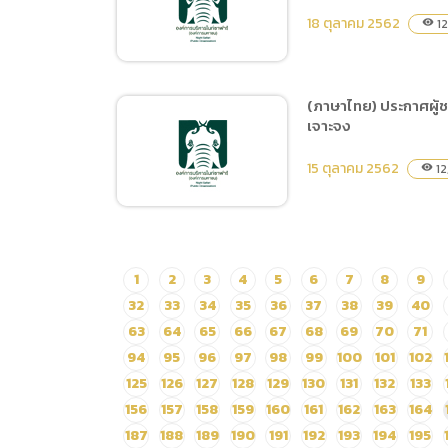
แผนการจัดซื้อจัดจ้าง ประจำ
18 ตุลาคม 2562
30 กันยายน 2563) จำนวน 1
12
visibility
ปีงบประมาณ พ.ศ.2563 ชื่อ
งาน
โครงการ จ้างฝึกและแสดง
Night Predators Show
(ภาษาไทย) ประกาศผู้ช
ประจำปี พ.ศ.2563 ระยะ
เจาะจง
(ภาษาไทย) เผยแพร่
เวลา 9 เดือน จำนวน 1 งาน
แผนการจัดซื้อจัดจ้าง ประจำ
15 ตุลาคม 2562
12
visibility
ปีงบประมาณ พ.ศ.2563 ชื่อ
โครงการ ซื้ออาหารสัตว์
ประเภทอาหารสำเร็จรูปและ
วัตถุดิบอาหารสัตว์ตั้งแต่
(ภาษาไทย) ประกาศผู้ชนะ
1
2
3
4
5
6
7
8
9
เดือนมกราคมถึงเดือน
การเสนอราคา ซื้ออาหาร
32
33
34
35
36
37
38
39
40
กันยายน 2563
สัตว์ ประเภทเนื้อสัตว์และ
63
64
65
66
67
68
69
70
71
ผลผลิตจากสัตว์ ตั้งแต่ 16
94
95
96
97
98
99
100
101
102
ตุลาคม – 30 พฤศจิกายน
125
126
127
128
129
130
131
132
133
2562 โดยวิธีเฉพาะเจาะจง
156
157
158
159
160
161
162
163
164
187
188
189
190
191
192
193
194
195