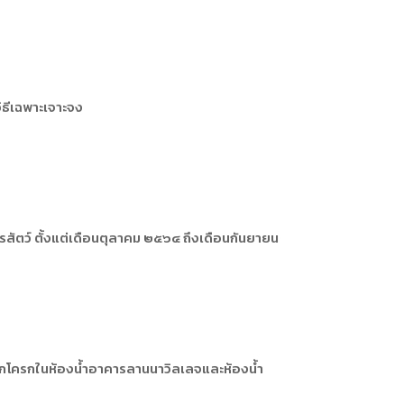
ิธีเฉพาะเจาะจง
สัตว์ ตั้งแต่เดือนตุลาคม ๒๕๖๔ ถึงเดือนกันยายน
ะชักโครกในห้องน้ำอาคารลานนาวิลเลจและห้องน้ำ