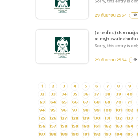
Sorry, this entry is onl
การเสนอราคา ซื้ออาหาร
สัตว์ ประเภทอาหารสำเร็จรูป
29 กันยายน 2564
visibility
และวัตถุดิบอาหารสัตว์
ตั้งแต่เดือนตุลาคม ๒๕๖๔
(ภาษาไทย) ประกาศผู้ชน
ถึงเดือนกันยายน ๒๕๖๕
๔. หญ้าแพงโกล่าแห้ง 
(ภาษาไทย) ประกาศผู้ชนะ
โดยวิธีเฉพาะเจาะจง
Sorry, this entry is onl
การเสนอราคา จ้างเหมา
บริการเครื่องฆ่าเชื้อกำจัด
29 กันยายน 2564
visibility
กลิ่นโถปัสสาวะและชักโครก
ในห้องน้ำอาคารลานนาวิลเลจ
และห้องน้ำบริการของ
(ภาษาไทย) ประกาศผู้ชนะ
1
2
3
4
5
6
7
8
9
สำนักงานเชียงใหม่ไนท์
การเสนอซื้ออาหารสัตว์
32
33
34
35
36
37
38
39
40
ซาฟารี
จำนวน ๔ ประเภท ได้แก่ ๑.
63
64
65
66
67
68
69
70
71
กล้วยน้ำว้าสุก – กล้วยน้ำว้า
94
95
96
97
98
99
100
101
102
ดิบ ๒. ผักและผลไม้ ๓. หญ้า
125
126
127
128
129
130
131
132
133
สดและต้นข้าวโพด ๔. หญ้า
156
157
158
159
160
161
162
163
164
แพงโกล่าแห้ง ตั้งแต่วันที่ ๑
187
188
189
190
191
192
193
194
195