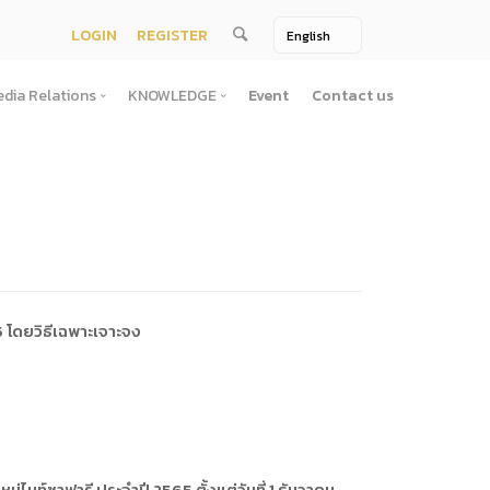
LOGIN
REGISTER
dia Relations
KNOWLEDGE
Event
Contact us
Media Relations
KNOWLEDGE
TV / Video Media
Treatise
One Page
Book
ตั้งสํานักงานพัฒนาพิงคนคร (องค์การมหาชน)พ.ศ. ๒๕๕๖
ement
Printing Media
Bit of knowledge
winner
Journal
Photo
5 โดยวิธีเฉพาะเจาะจง
ัติการจัดซื้อจัดจ้างประจำปี
่อสาธารณะ
าธารณะ
นท์ซาฟารี ประจำปี 2565 ตั้งแต่วันที่ 1 ธันวาคม