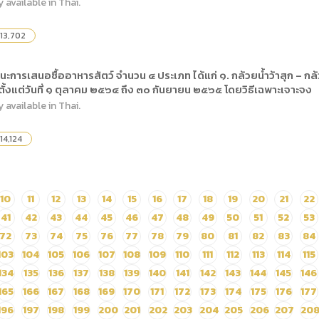
y available in Thai.
13,702
ะการเสนอซื้ออาหารสัตว์ จำนวน ๔ ประเภท ได้แก่ ๑. กล้วยน้ำว้าสุก – กล
ตั้งแต่วันที่ ๑ ตุลาคม ๒๕๖๔ ถึง ๓๐ กันยายน ๒๕๖๕ โดยวิธีเฉพาะเจาะจง
y available in Thai.
14,124
10
11
12
13
14
15
16
17
18
19
20
21
22
41
42
43
44
45
46
47
48
49
50
51
52
53
72
73
74
75
76
77
78
79
80
81
82
83
84
103
104
105
106
107
108
109
110
111
112
113
114
115
134
135
136
137
138
139
140
141
142
143
144
145
146
165
166
167
168
169
170
171
172
173
174
175
176
177
196
197
198
199
200
201
202
203
204
205
206
207
20