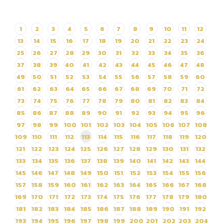
เครื่องลดอุณหภูมิ (Freeze
Control)จำนวน 1 ชุด ด้วย
1
2
3
4
5
6
7
8
9
10
11
12
วิธีประกวดราคา
13
14
15
16
17
18
19
20
21
22
23
24
อิเล็กทรอนิกส์ (e-bidding)
25
26
27
28
29
30
31
32
33
34
35
36
37
38
39
40
41
42
43
44
45
46
47
48
49
50
51
52
53
54
55
56
57
58
59
60
61
62
63
64
65
66
67
68
69
70
71
72
73
74
75
76
77
78
79
80
81
82
83
84
85
86
87
88
89
90
91
92
93
94
95
96
97
98
99
100
101
102
103
104
105
106
107
108
109
110
111
112
113
114
115
116
117
118
119
120
121
122
123
124
125
126
127
128
129
130
131
132
133
134
135
136
137
138
139
140
141
142
143
144
145
146
147
148
149
150
151
152
153
154
155
156
157
158
159
160
161
162
163
164
165
166
167
168
169
170
171
172
173
174
175
176
177
178
179
180
181
182
183
184
185
186
187
188
189
190
191
192
193
194
195
196
197
198
199
200
201
202
203
204