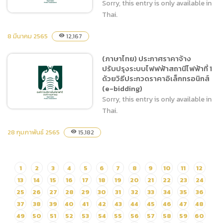
Sorry, this entry is only available in
Thai.
8 มีนาคม 2565
12,167
visibility
(ภาษาไทย) ประกาศผู้ชนะการ
(ภาษาไทย) ประกาศราคาจ้าง
เสนอราคา จ้างโครงการ
ปรับปรุงระบบไฟฟฟ้าสถานีไฟฟ้าที่ 1
พัฒนาแหล่งท่องเที่ยวโลก
ด้วยวิธีประกวดราคาอิเล็กทรอนิกส์
เสมือน สำนักงานเชียงใหม่
(e-bidding)
ไนท์ซาฟารี โดยวิธีคัดเลือก
Sorry, this entry is only available in
Thai.
28 กุมภาพันธ์ 2565
15,182
visibility
(ภาษาไทย) ประกาศราคาจ้าง
ปรับปรุงระบบไฟฟฟ้าสถานี
ไฟฟ้าที่ 1 ด้วยวิธีประกวดราคา
1
2
3
4
5
6
7
8
9
10
11
12
อิเล็กทรอนิกส์ (e-bidding)
13
14
15
16
17
18
19
20
21
22
23
24
25
26
27
28
29
30
31
32
33
34
35
36
37
38
39
40
41
42
43
44
45
46
47
48
49
50
51
52
53
54
55
56
57
58
59
60