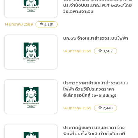
เกษตรเขตที่ 1 เชียงใหม่ ถึง
ประจำปีงบประมาณ พ.ศ.๒๕๖๙โดย
วิธีเฉพาะเจาะจง
บริเวณอ่าง 1 และอ่าง 2 ของ
สวพ.1 เชียงใหม่ระยะที่ 2 ด้วย
14 มกราคม 2569
3,281
visibility
วิธีประกวดราคา
อิเล็กทรอนิกส์ (e-bidding)
บก.๐๖ จ้างเหมาสำรวจระบบไฟฟ้า
ประกาศผู้ชนะการเสนอราคา
จ้างที่ปรึกษาสำรวจความพึง
14 มกราคม 2569
3,587
visibility
พอใจผู้รับบริการสำนักงาน
เชียงใหม่ไนท์ซาฟารี ประจำ
ปีงบประมาณ พ.ศ.๒๕๖๙โดย
วิธีเฉพาะเจาะจง
ประกวดราคาจ้างเหมาสำรวจระบบ
ไฟฟ้า ด้วยวิธีประกวดราคา
บก.๐๖ จ้างเหมาสำรวจระบบ
อิเล็กทรอนิกส์ (e-bidding)
ไฟฟ้า
14 มกราคม 2569
2,448
visibility
ประกาศผู้ชนะการเสนอราคา จ้าง
พิมพ์ใบเสร็จรับเงิน ใบกำกับภาษี
ประกวดราคาจ้างเหมาสำรวจ