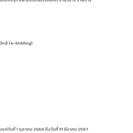
การหรือผู้มาติดต่อ
ุคคล
คคล
ิการ
ิกส์ (e-bidding)
วันที่ 1 ตุลาคม 2566 ถึงวันที่ 31 มีนาคม 2567