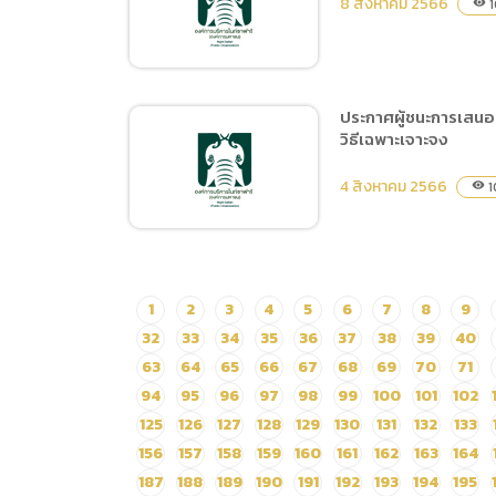
8 สิงหาคม 2566
1
visibility
แผนการจัดซื้อจัดจ้าง ประจำ
ปีงบประมาณ พ.ศ.2566
(เช่าสื่อโฆษณา
ประชาสัมพันธ์ LED
ประกาศผู้ชนะการเสนอ
เชียงใหม่)
วิธีเฉพาะเจาะจง
ประกาศผู้ชนะการเสนอราคา
จ้างปรับปรุงซ่อมแซมห้องน้ำ
4 สิงหาคม 2566
1
visibility
ส่วน Tiger World โดยวิธี
เฉพาะเจาะจง
ประกาศผู้ชนะการเสนอราคา
1
2
3
4
5
6
7
8
9
จ้างเหมาบุคคลภายนอกเป็น
32
33
34
35
36
37
38
39
40
ผู้สอบบัญชี ของสำนักงาน
63
64
65
66
67
68
69
70
71
พัฒนาพิงคนคร (องค์การ
94
95
96
97
98
99
100
101
102
มหาชน) สำหรับรอบปีบัญชี
125
126
127
128
129
130
131
132
133
2567 โดยวิธีเฉพาะเจาะจง
156
157
158
159
160
161
162
163
164
187
188
189
190
191
192
193
194
195