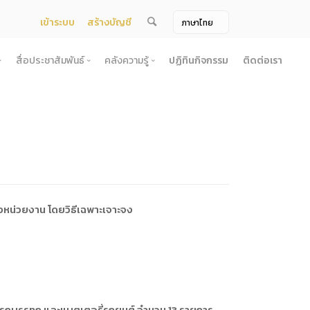
เข้าระบบ
สร้างบัญชี
สื่อประชาสัมพันธ์
คลังความรู้
ปฏิทินกิจกรรม
ติดต่อเรา
จ้าง
สื่อประชาสัมพันธ์
คลังความรู้
ผยแพร่แผน
สื่อโทรทัศน์/วีดีโอ
บทความ
ระกวดราคา
ข้อมูลข่าวสาร (Information) /เอกสารข่าว
หนังสือ
ตั้ง องค์การบริหารไนท์ซาฟารี (องค์การมหาชน) พ.ศ. 2568
โยง
าคากลาง
สื่อสิ่งพิมพ์
เกร็ดความรู้
ชื่อมโยง
ความคิดเห็น
้ชนะการเสนอราคา
วารสาร
เลิกการจัดหา
ภาพถ่าย
งหน่วยงาน โดยวิธีเฉพาะเจาะจง
ี รอบ 6 เดือน
ิการจัดซื้อจัดจ้างประจำปี
ะ
อน
รถบรรทุก และแบตเตอรี่รถยนต์ จำนวน 13 รายการ