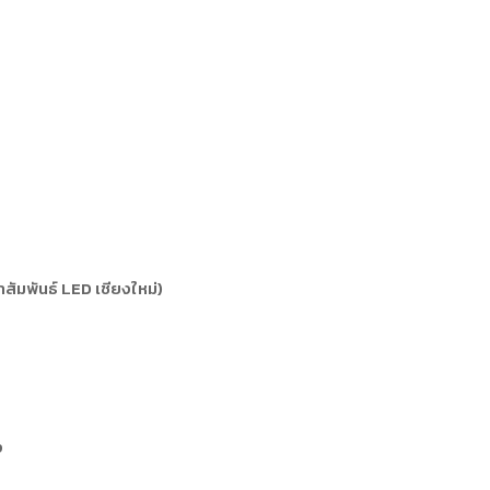
ัมพันธ์ LED เชียงใหม่)
ง