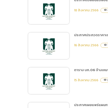
การเปิ
ประกาศผู้ชนะการเสนอราคา
การนำข้
18 สิงหาคม 2566
visibility
จ้างการโฆษณาบู๊ทโพสต์ สื่อ
นโยบาย
ออนไลน์ Facebook, IG,
Youtube ของหน่วยงาน
โดยวิธีเฉพาะเจาะจง
ประกาศประกวดราคาเช่า
ประกาศเปลี่ยนแปลง
16 สิงหาคม 2566
visibility
แผนการจัดซื้อจัดจ้าง ประจำ
ปีงบประมาณ พ.ศ. 2566 ซื้อ
ยางรถยนต์, ยางรถบรรทุก
และแบตเตอรี่รถยนต์
ตาราง บก.06 จ้างเหมาก
จำนวน 13 รายการ
ประกาศประกวดราคาเช่าสื่อ
15 สิงหาคม 2566
visibility
โฆษณาประชาสัมพันธ์ LED
เชียงใหม่ ด้วยวิธีประกวด
ราคาอิเล็กทรอนิกส์ (e-
bidding)
ประกาศเผยแพร่แผนการจ