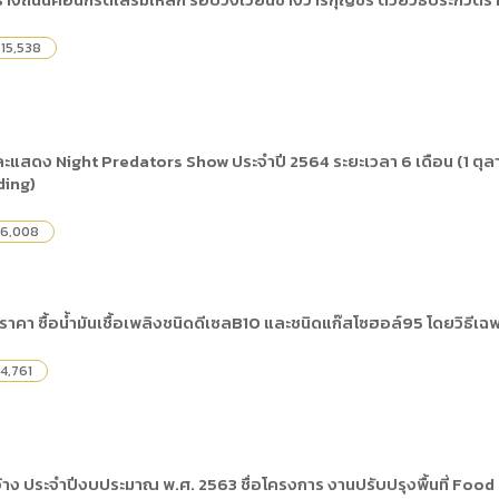
ดเผยข้อมูลสาธารณะขององค์กร พ.ศ. 2569
ระเบียบสำนักงาน
คู่มือหรือแนวทางการให้บริการสำหรับผู้รับบริ
รายงานผลการบริหารและพัฒนาทรัพยากรบ
อมูลไปใช้ประโยชน์ (Open Data)
15,538
ประกาศองค์การบริหารไนท์ซาฟารี
การเปิดโอกาสให้เกิดการมีส่วนร่วม
ขององค์การ
หลักเกณฑ์การบริหารและพัฒนาทรัพยากรบุ
รายงานผลการสำรวจความพึงพอใจการให้บร
สำนักตรวจสอบภายใน
แสดง Night Predators Show ประจำปี 2564 ระยะเวลา 6 เดือน (1 ตุลา
ding)
6,008
าคา ซื้อน้ำมันเชื้อเพลิงชนิดดีเซลB10 และชนิดแก๊สโซฮอล์95 โดยวิธีเฉ
4,761
จ้าง ประจำปีงบประมาณ พ.ศ. 2563 ชื่อโครงการ งานปรับปรุงพื้นที่ Foo