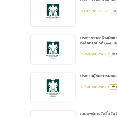
การเปิ
ประกวดราคาจ้างก่อสร้าง
การนำข้
20 สิงหาคม 2563
visibility
จ้างเหมาดูดตะกอนเลนของ
นโยบาย
สระเก็บน้ำ Swan Lake ด้วย
วิธีประกวดราคา
อิเล็กทรอนิกส์ (e-bidding)
ประกวดราคาจ้างฝึกและ
อิเล็กทรอนิกส์ (e-bid
ประกวดราคาจ้างก่อสร้าง
ถนนคอนกรีตเสริมเหล็ก
19 สิงหาคม 2563
1
visibility
รอบวงเวียนช้างวารีกุญชร
ด้วยวิธีประกวดราคา
อิเล็กทรอนิกส์ (e-bidding)
ประกาศผู้ชนะการเสนอร
ประกวดราคาจ้างฝึกและ
18 สิงหาคม 2563
1
visibility
แสดง Night Predators
Show ประจำปี 2564 ระยะ
เวลา 6 เดือน (1 ตุลาคม
2563 ถึง 31 มีนาคม 2564)
เผยแพร่การจัดซื้อจัด
ด้วยวิธีประกวดราคา