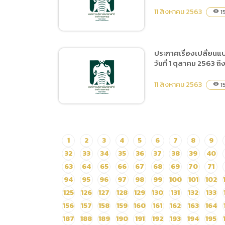
น้ำพุน้ำตกหน้าทางเข้า
11 สิงหาคม 2563
ปีงบประมาณ 2564) โดยวิธี
1
visibility
สำนักงานเชียงใหม่ไนท์
ประกาศเชิญชวนทั่วไป
ซาฟารี
ประกาศเรื่องเปลี่ยนแ
วันที่ 1 ตุลาคม 2563 
ประกาศเรื่องเปลี่ยนแปลง
แผนการจัดซื้อจัดจ้าง ประจำ
11 สิงหาคม 2563
1
visibility
ปีงบปรมาณ พ.ศ.2564 ชื่อ
โครงการซื้ออาหารสัตว์
ประเภทอาหารสำเร็จรูปและ
วัตถุดิบอาหารจากสัตว์
ประกาศเรื่องเปลี่ยนแปลง
1
2
3
4
5
6
7
8
9
ตั้งแต่เดือน ตุลาคม 2563
แผนการจัดซื้อจัดจ้าง ประจำ
32
33
34
35
36
37
38
39
40
ถึง 30 กันยายน 2564
ปีงบปรมาณ พ.ศ.2564 ชื่อ
63
64
65
66
67
68
69
70
71
โครงการซื้ออาหารสัตว์
94
95
96
97
98
99
100
101
102
ประเภทเนื้อสัตว์และผลผลิต
125
126
127
128
129
130
131
132
133
จากสัตว์ตั้งแต่วันที่ 1 ตุลาคม
156
157
158
159
160
161
162
163
164
2563 ถึง 30 กันยายน 2564
187
188
189
190
191
192
193
194
195