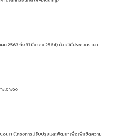
การหรือผู้มาติดต่อ
ุคคล
คคล
ิการ
คม 2563 ถึง 31 มีนาคม 2564) ด้วยวิธีประกวดราคา
พาะเจาะจง
d Court (โครงการปรับปรุงและพัฒนาเพื่อเพิ่มขีดความ