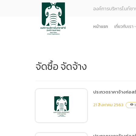
องค์การบริหารไนท์ซา
หน้าแรก
เกี่ยวกับเรา
รู้จักอง
ยุทธศา
จัดซื้อ จัดจ้าง
โครงสร
ผลการด
ธรรมาภ
ข้อมูล
ประกวดราคาจ้างก่อสร
การจัดซ
21 สิงหาคม 2563
1
visibility
ข้อบังค
ข้อมูล
การบริ
ประกวดราคาจ้างก่อสร้