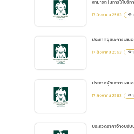
สามารถ ในการให้บริก
ประกาศผู้ชนะการเสนอราคา
อิเล็กทรอนิกส์ (e-bidding)
ซื้อน้ำมันเชื้อเพลิงชนิด
17 สิงหาคม 2563
1
visibility
ดีเซลB10 และชนิดแก๊สโซ
ฮอล์95 โดยวิธีเฉพาะเจาะจง
ประกาศผู้ชนะการเสนอ
เผยแพร่การจัดซื้อจัดจ้าง
17 สิงหาคม 2563
1
visibility
ประจำปีงบประมาณ พ.ศ.
2563 ชื่อโครงการ งาน
ปรับปรุงพื้นที่ Food Court
(โครงการปรับปรุงและ
ประกาศผู้ชนะการเสนอ
พัฒนาเพื่อเพิ่มขีดความ
ประกาศผู้ชนะการเสนอราคา
สามารถ ในการให้บริการสู่
17 สิงหาคม 2563
1
visibility
ผลิต Info Graphic 2D
มาตรฐานสากล World
Animation
Class Destination)
ประกวดราคาจ้างปรับปร