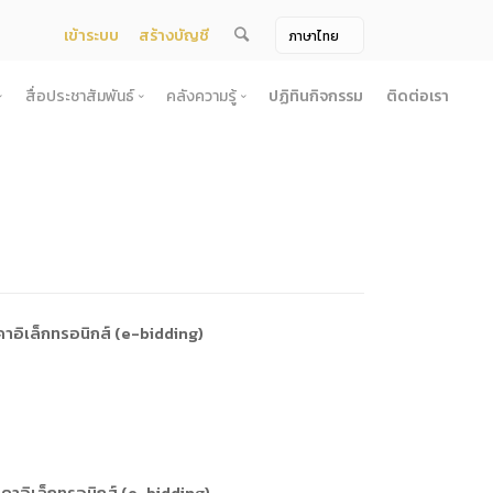
เข้าระบบ
สร้างบัญชี
สื่อประชาสัมพันธ์
คลังความรู้
ปฏิทินกิจกรรม
ติดต่อเรา
จ้าง
สื่อประชาสัมพันธ์
คลังความรู้
ผยแพร่แผน
สื่อโทรทัศน์/วีดีโอ
บทความ
ระกวดราคา
ข้อมูลข่าวสาร (Information) /เอกสารข่าว
หนังสือ
ตั้ง องค์การบริหารไนท์ซาฟารี (องค์การมหาชน) พ.ศ. 2568
โยง
าคากลาง
สื่อสิ่งพิมพ์
เกร็ดความรู้
ชื่อมโยง
ความคิดเห็น
้ชนะการเสนอราคา
วารสาร
เลิกการจัดหา
ภาพถ่าย
าอิเล็กทรอนิกส์ (e-bidding)
ี รอบ 6 เดือน
ิการจัดซื้อจัดจ้างประจำปี
ะ
อน
คาอิเล็กทรอนิกส์ (e-bidding)