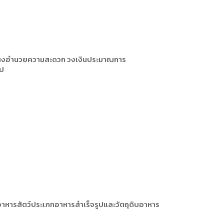
ิ่งอำนวยความสะดวก วงเงินประมาณการ
ไป
อาหารสัตว์ประเภทอาหารสำเร็จรูปและวัตถุดิบอาหาร