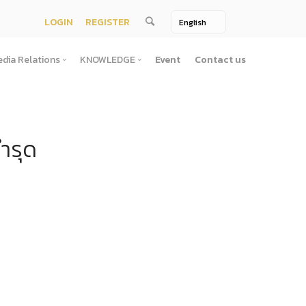
LOGIN
REGISTER
dia Relations
KNOWLEDGE
Event
Contact us
Media Relations
KNOWLEDGE
TV / Video Media
Treatise
ำรุด
One Page
Book
ตั้งสํานักงานพัฒนาพิงคนคร (องค์การมหาชน)พ.ศ. ๒๕๕๖
ement
Printing Media
Bit of knowledge
winner
Journal
Photo
ัติการจัดซื้อจัดจ้างประจำปี
่อสาธารณะ
าธารณะ