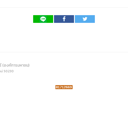
) การเปิดเผยข้อมูลสาธารณะขององค์กร พ.ศ. 2569
The rules
คู่มือหรือแนวทางการให้บริการสำหรับผู้รับบริก
(ภาษาไทย) รายงานผลการบริหารและพัฒนาทร
lization (Open Data)
(ภาษาไทย) ประกาศองค์การบริหารไนท์ซาฟารี
(ภาษาไทย) การเปิดโอกาสให้เกิดการมีส่วนร่วม
ย) นโยบายขององค์การ
(ภาษาไทย) หลักเกณฑ์การบริหารและพัฒนาทร
(ภาษาไทย) รายงานผลการสำรวจความพึงพอใจ
Internal Audit Office
รี (องค์การมหาชน)
หม่ 50230