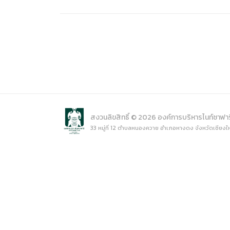
(ภาษาไทย
Data uti
(ภาษาไท
สงวนลิขสิทธิ์ © 2026 องค์การบริหารไนท์ซาฟา
33 หมู่ที่ 12 ตำบลหนองควาย อำเภอหางดง จังหวัดเชียงใ