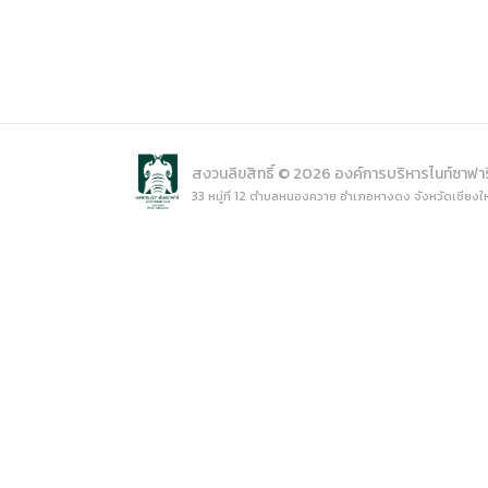
(ภาษาไทย
Data uti
(ภาษาไท
สงวนลิขสิทธิ์ © 2026 องค์การบริหารไนท์ซาฟา
33 หมู่ที่ 12 ตำบลหนองควาย อำเภอหางดง จังหวัดเชียงใ