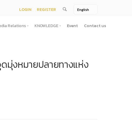
LOGIN
REGISTER
dia Relations
KNOWLEDGE
Event
Contact us
Media Relations
KNOWLEDGE
TV / Video Media
Treatise
จุดมุ่งหมายปลายทางแห่ง
One Page
Book
ตั้งสํานักงานพัฒนาพิงคนคร (องค์การมหาชน)พ.ศ. ๒๕๕๖
ement
Printing Media
Bit of knowledge
winner
Journal
Photo
ัติการจัดซื้อจัดจ้างประจำปี
่อสาธารณะ
าธารณะ