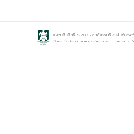
(ภาษาไทย
Data uti
(ภาษาไท
สงวนลิขสิทธิ์ © 2026 องค์การบริหารไนท์ซาฟา
33 หมู่ที่ 12 ตำบลหนองควาย อำเภอหางดง จังหวัดเชียงใ