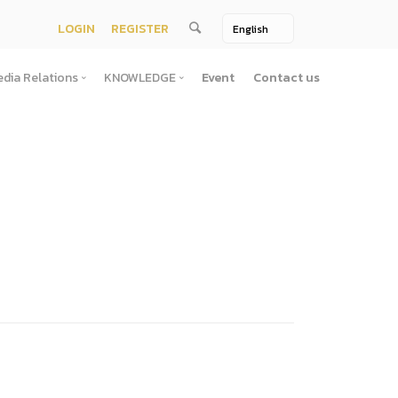
LOGIN
REGISTER
dia Relations
KNOWLEDGE
Event
Contact us
Media Relations
KNOWLEDGE
TV / Video Media
Treatise
One Page
Book
ตั้งสํานักงานพัฒนาพิงคนคร (องค์การมหาชน)พ.ศ. ๒๕๕๖
ement
Printing Media
Bit of knowledge
winner
Journal
Photo
ัติการจัดซื้อจัดจ้างประจำปี
่อสาธารณะ
าธารณะ