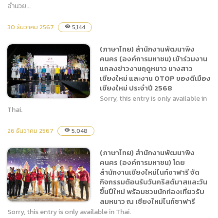
อำนวย...
(องค์การมหาชน) โดย
สำนักงานเชียงใหม่ไนท์ซาฟารี
30 ธันวาคม 2567
5,144
visibility
ให้การต้อนรับ นายสมชาย ชม
ภูน้อย ผู้อำนวยการภูมิภาค
(ภาษาไทย) สำนักงานพัฒนาพิง
ภาคเหนือ (ททท.) พร้อมคณะ
คนคร (องค์การมหาชน) เข้าร่วมงาน
ในการเข้าหารือเรื่องการนำ
แถลงข่าวงานฤดูหนาว นางสาว
ภาพเสือโคร่งสีทอง “น้องเอ
เชียงใหม่ และงาน OTOP ของดีเมือง
เชียงใหม่ ประจำปี 2568
วา”
Sorry, this entry is only available in
Thai.
26 ธันวาคม 2567
5,048
visibility
(ภาษาไทย) สำนักงานพัฒนา
พิงคนคร (องค์การมหาชน)
(ภาษาไทย) สำนักงานพัฒนาพิง
เข้าร่วมงานแถลงข่าวงานฤดู
คนคร (องค์การมหาชน) โดย
หนาว นางสาวเชียงใหม่ และ
สำนักงานเชียงใหม่ไนท์ซาฟารี จัด
งาน OTOP ของดีเมือง
กิจกรรมต้อนรับวันคริสต์มาสและวัน
เชียงใหม่ ประจำปี 2568
ขึ้นปีใหม่ พร้อมชวนนักท่องเที่ยวรับ
ลมหนาว ณ เชียงใหม่ไนท์ซาฟารี
Sorry, this entry is only available in Thai.