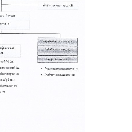
) การเปิดเผยข้อมูลสาธารณะขององค์กร พ.ศ. 2569
The rules
คู่มือหรือแนวทางการให้บริการสำหรับผู้รับบริก
(ภาษาไทย) รายงานผลการบริหารและพัฒนาทร
lization (Open Data)
(ภาษาไทย) ประกาศองค์การบริหารไนท์ซาฟารี
(ภาษาไทย) การเปิดโอกาสให้เกิดการมีส่วนร่วม
ย) นโยบายขององค์การ
(ภาษาไทย) หลักเกณฑ์การบริหารและพัฒนาทร
(ภาษาไทย) รายงานผลการสำรวจความพึงพอใจ
Internal Audit Office