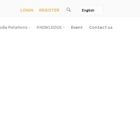
LOGIN
REGISTER
dia Relations
KNOWLEDGE
Event
Contact us
Media Relations
KNOWLEDGE
TV / Video Media
Treatise
One Page
Book
ตั้งสํานักงานพัฒนาพิงคนคร (องค์การมหาชน)พ.ศ. ๒๕๕๖
ement
Printing Media
Bit of knowledge
winner
Journal
Photo
ัติการจัดซื้อจัดจ้างประจำปี
่อสาธารณะ
าธารณะ