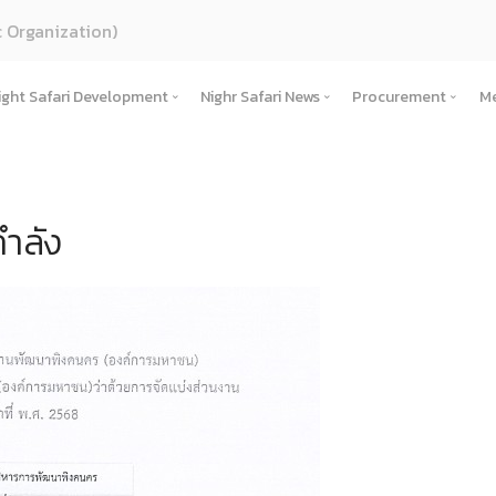
c Organization)
ight Safari Development
Nighr Safari News
Procurement
Me
s
Increasing tourism potential
Operation news
Procurement
About Us
 and Action Plan
Cultural Tourism
Press Release
Publish Plan
History
(ภาษาไทย) แผนยุทธศาสตร์และแผนปฏิบัติการ
ำลัง
tional structure
Link in the area
Corporate News
Tender Notice
บทบาทและอำนาจหน้าที่ตามพระราชกฤษฎีกาจัด
(ภาษาไทย) นโยบายการกํากับดูแลกิจการที่ดี
โครงสร้างและกรอบอัตรากำลัง
Linkage Action Plan
ance
Travel Network
Jobs News
Price Announc
Corporate philosophy
Economy, society, environment
Board of Directors
Annual Report
Link Operational Guidelines
Project
te Governance
(ภาษาไทย) กิจกรรมชุมชนในพื้นที่รอบข้าง
Webboard
Announcing bid 
Objective plan
(ภาษาไทย) คณะอนุกรรมการ
งบการเงิน
Testimonials
Actionable
) ข้อมูลสำคัญขององค์กร
(ภาษาไทย) ข้อตกลงความร่วมมือ (MOU)
Unsubscribe
Public Organization Act
Management Team
Performance Report
Good Corporate Governance Policy
อจัดจ้างหรือการจัดหาพัสดุประจำปี
Contract
(ภาษาไทย) คำแถลงทิศทาง
Agency
แผนการประเมินความเสี่ยงการทุจริต
(ภาษาไทย) ประมวลจริยธรรมองค์กร
on of organization
(ภาษาไทย) แผนปฏิบ
ผลการประเมินความเสี่ยงการทุจริต
(ภาษาไทย) ธรรมาภิบาล/จรรยาบรรณ
Public Organization Act
) ข้อมูลเผยแพร่ต่อสาธารณะ
The Law on Procurement.
(ภาษาไทย) แนวทางปฏิบัติการเปิดเผยข้อมูลต
) การบริหารและพัฒนาทรัพยากรบุคคล
Rules
(ภาษาไทย) รายงานผลการเผยแพร่ข้อมูลต่อส
Human resource management plan