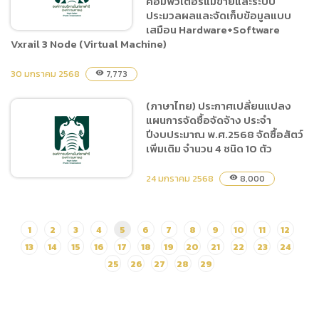
คอมพิวเตอร์แม่ข่ายและระบบ
ศึกษาดูงานแลกเปลี่ยนเรียนรู้
ประมวลผลและจัดเก็บข้อมูลแบบ
เสมือน Hardware+Software
ประสบการณ์ด้านการบริหาร
Vxrail 3 Node (Virtual Machine)
จัดการประจำปีงบประมาณ
พ.ศ.2568
30 มกราคม 2568
7,773
visibility
(ภาษาไทย) ประกาศเผยแพร่
แผนการจัดซื้อจัดจ้าง ประจำ
(ภาษาไทย) ประกาศเปลี่ยนแปลง
ปีงบประมาณ พ.ศ.2568 ซื้อ
แผนการจัดซื้อจัดจ้าง ประจำ
ประกันเครื่องคอมพิวเตอร์แม่
ปีงบประมาณ พ.ศ.2568 จัดซื้อสัตว์
ข่ายและระบบประมวลผลและ
เพิ่มเติม จำนวน 4 ชนิด 10 ตัว
จัดเก็บข้อมูลแบบเสมือน
24 มกราคม 2568
Hardware+Software
8,000
visibility
Vxrail 3 Node (Virtual
Machine)
(ภาษาไทย) ประกาศ
1
2
3
4
5
6
7
8
9
10
11
12
เปลี่ยนแปลงแผนการจัดซื้อ
13
14
15
16
17
18
19
20
21
22
23
24
จัดจ้าง ประจำปีงบประมาณ
25
26
27
28
29
พ.ศ.2568 จัดซื้อสัตว์เพิ่มเติม
จำนวน 4 ชนิด 10 ตัว