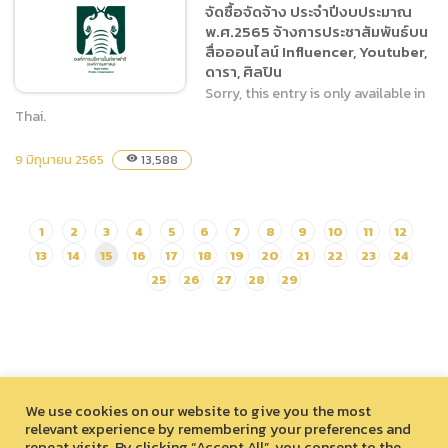
จัดซื้อจัดจ้าง ประจำปีงบประมาณ
พ.ศ.2565 จ้างปรับปรุง
พ.ศ.2565 จ้างการประชาสัมพันธ์บน
กิจกรรมโครงการ Raptor
สื่อออนไลน์ Influencer, Youtuber,
Flying
ดารา, ศิลปิน
Sorry, this entry is only available in
Thai.
9 มิถุนายน 2565
13,588
visibility
(ภาษาไทย) ประกาศเผยแพร่
แผนการจัดซื้อจัดจ้าง ประจำ
ปีงบประมาณ พ.ศ.2565 จ้าง
1
2
3
4
5
6
7
8
9
10
11
12
การประชาสัมพันธ์บนสื่อ
13
14
15
16
17
18
19
20
21
22
23
24
ออนไลน์ Influencer,
Youtuber, ดารา, ศิลปิน
25
26
27
28
29
We use cookies on our website to give you the most
relevant experience by remembering your preferences and
repeat visits. By clicking “Accept All”, you consent to the