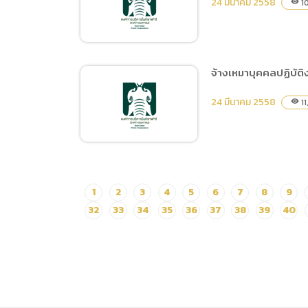
24 มีนาคม 2558
1
visibility
ปฏิบัติงานฝึกและแสดงสัตว์
จ้างเหมาบุคคลปฏิบัต
จัดซื้ออาหารสัตว์ประเภท
24 มีนาคม 2558
11
visibility
เนื้อไก่ และผลผลิตจากสัตว์
ปีก ประจำวันที่ 11-20
เมษายน 2558
จ้างเหมาบุคคลปฏิบัติ
1
2
3
4
5
6
7
8
9
งานการค้าภายใน
32
33
34
35
36
37
38
39
40