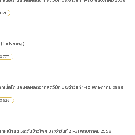
) การเปิดเผยข้อมูลสาธารณะขององค์กร พ.ศ. 2569
The rules
คู่มือหรือแนวทางการให้บริการสำหรับผู้รับบริก
(ภาษาไทย) รายงานผลการบริหารและพัฒนาทร
lization (Open Data)
1,121
(ภาษาไทย) ประกาศองค์การบริหารไนท์ซาฟารี
(ภาษาไทย) การเปิดโอกาสให้เกิดการมีส่วนร่วม
ย) นโยบายขององค์การ
(ภาษาไทย) หลักเกณฑ์การบริหารและพัฒนาทร
(ภาษาไทย) รายงานผลการสำรวจความพึงพอใจ
Internal Audit Office
 (ไม้ประดิษฐ์)
0,777
ภทเนื้อไก่ และผลผลิตจากสัตว์ปีก ประจำวันที่ 1-10 พฤษภาคม 2558
0,626
เภทหญ้าสดและต้นข้าวโพค ประจำวันที่ 21-31 พฤษภาคม 2558