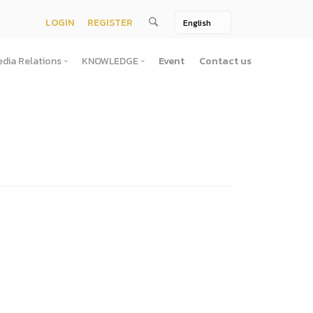
LOGIN
REGISTER
dia Relations
KNOWLEDGE
Event
Contact us
Media Relations
KNOWLEDGE
TV / Video Media
Treatise
One Page
Book
ตั้งสํานักงานพัฒนาพิงคนคร (องค์การมหาชน)พ.ศ. ๒๕๕๖
ement
Printing Media
Bit of knowledge
winner
Journal
Photo
ัติการจัดซื้อจัดจ้างประจำปี
่อสาธารณะ
าธารณะ