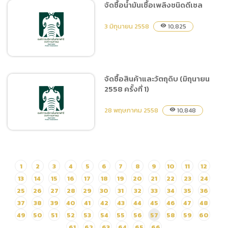
จัดซื้อน้ำมันเชื้อเพลิงชนิดดีเซล
จัดซื้ออาหารสัตว์ประเภทหญ้า
3 มิถุนายน 2558
10,825
visibility
สดและต้นข้าวโพด ประจำวันที่
1-10 กรกฎาคม 2558
จัดซื้อสินค้าและวัตถุดิบ (มิถุนายน
2558 ครั้งที่ 1)
จัดซื้อน้ำมันเชื้อเพลิงชนิด
ดีเซล
28 พฤษภาคม 2558
10,848
visibility
1
2
3
4
5
6
7
8
9
10
11
12
จัดซื้อสินค้าและวัตถุดิบ
(มิถุนายน 2558 ครั้งที่ 1)
13
14
15
16
17
18
19
20
21
22
23
24
25
26
27
28
29
30
31
32
33
34
35
36
37
38
39
40
41
42
43
44
45
46
47
48
49
50
51
52
53
54
55
56
57
58
59
60
61
62
63
64
65
66