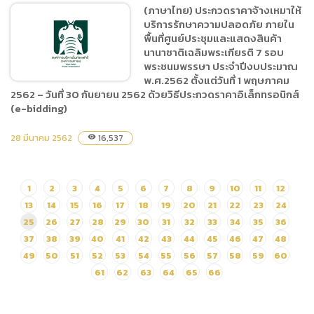
(ภาษาไทย) ประกวดราคาจ้างเหมาให้
(ภาษาไทย) ประกวดราคาจ้าง
บริการรักษาความปลอดภัย ภายใน
ปรับปรุงรถลากพ่วง เพื่อผู้รับ
พื้นที่ศูนย์ประชุมและแสดงสินค้า
บริการกลุ่มพิเศษ จำนวน 1
นานาชาติเฉลิมพระเกียรติ 7 รอบ
งาน ด้วยวิธีประกวดราคา
พระชนมพรรษา ประจำปีงบประมาณ
อิเล็กทรอนิกส์ (e-bidding)
พ.ศ.2562 ตั้งแต่วันที่ 1 พฤษภาคม
2562 – วันที่ 30 กันยายน 2562 ด้วยวิธีประกวดราคาอิเล็กทรอนิกส์
(e-bidding)
(ภาษาไทย) ประกวดราคาจ้าง
28 มีนาคม 2562
16,537
visibility
เหมาให้บริการรักษาความ
ปลอดภัย ภายในพื้นที่ศูนย์
ประชุมและแสดงสินค้า
1
2
3
4
5
6
7
8
9
10
11
12
นานาชาติเฉลิมพระเกียรติ 7
13
14
15
16
17
18
19
20
21
22
23
24
รอบพระชนมพรรษา ประจำ
25
26
27
28
29
30
31
32
33
34
35
36
ปีงบประมาณ พ.ศ.2562
37
38
39
40
41
42
43
44
45
46
47
48
ตั้งแต่วันที่ 1 พฤษภาคม 2562
49
50
51
52
53
54
55
56
57
58
59
60
– วันที่ 30 กันยายน 2562
61
62
63
64
65
66
ด้วยวิธีประกวดราคา
อิเล็กทรอนิกส์ (e-bidding)