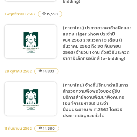
bidding)
1 พฤศจิกายน 2562
15,550
visibility
(ภาษาไทย) ประกวดราคาซื้อ
(ภาษาไทย) ประกวดราคาจ้างฝึกและ
อาหารสัตว์ ประเภทอาหาร
แสดง Tiger Show ประจำปี
สำเร็จรูปและวัตถุดิบอาหาร
พ.ศ.2563 ระยะเวลา 10 เดือน (1
สัตว์ ตั้งแต่เดือนมกราคม ถึง
ธันวาคม 2562 ถึง 30 กันยายน
กันยายน 2563 ด้วยวิธี
2563) จำนวน 1 งาน ด้วยวิธีประกวด
ราคาอิเล็กทรอนิกส์ (e-bidding)
ประกวดราคาอิเล็กทรอนิกส์
(e-bidding)
29 ตุลาคม 2562
14,833
visibility
(ภาษาไทย) ประกวดราคาจ้าง
(ภาษาไทย) จ้างที่ปรึกษาดำเนินการ
ฝึกและแสดง Tiger Show
สำรวจความพึงพอใจของผู้รับ
ประจำปี พ.ศ.2563 ระยะเวลา
บริการสำนักงานพัฒนาพิงคนคร
10 เดือน (1 ธันวาคม 2562 ถึง
(องค์การมหาชน) ประจำ
30 กันยายน 2563) จำนวน 1
ปีงบประมาณ พ.ศ.2562 โดยวิธี
ประกาศเชิญชวนทั่วไป
งาน ด้วยวิธีประกวดราคา
อิเล็กทรอนิกส์ (e-bidding)
11 กันยายน 2562
14,890
visibility