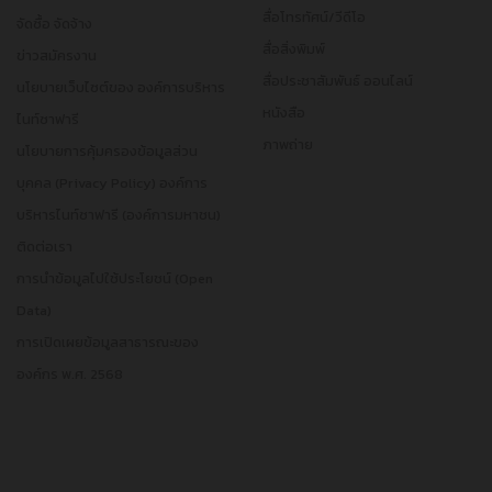
สื่อโทรทัศน์/วีดีโอ
จัดซื้อ จัดจ้าง
สื่อสิ่งพิมพ์
ข่าวสมัครงาน
สื่อประชาสัมพันธ์ ออนไลน์
นโยบายเว็บไซต์ของ องค์การบริหาร
หนังสือ
ไนท์ซาฟารี
ภาพถ่าย
นโยบายการคุ้มครองข้อมูลส่วน
บุคคล (Privacy Policy) องค์การ
บริหารไนท์ซาฟารี (องค์การมหาชน)
ติดต่อเรา
การนำข้อมูลไปใช้ประโยชน์ (Open
Data)
การเปิดเผยข้อมูลสาธารณะของ
องค์กร พ.ศ. 2568