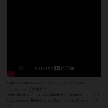
Night Adventure ผจญภัยถิ่นนักล่า และโชว์สุด Unseen
1 สิงหาคม 2569
26,947
visibility
#เที่ยวไทย #เชียงใหม่ #เชียงใหม่ไนท์ซาฟารี จากนักล่าแห่งผืนป่า… สู่
โชว์สุด Unseen ที่เต็มไปด้วยความตื่นตา
ตอนนี้จะพาทุกคนไป
สัม...