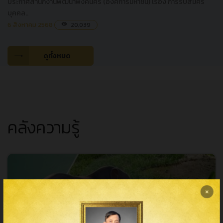
ประกาศสำนักงานพัฒนาพิงคนคร (องค์การมหาชน) เรื่อง การรับสมัคร
บุคคล..
6 สิงหาคม 2568
20,039
visibility
ดูทั้งหมด
คลังความรู้