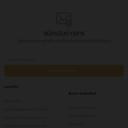
สมัครรับข่าวสาร
ไม่พลาดข่าวสารสำคัญ ข่าวรับสมัครงาน ข่าวจัดซื้อจัดจ้าง
เมนูหลัก
สื่อประชาสัมพันธ์
รู้จักองค์กร
ข่าวการดำเนินงาน
การเพิ่มศักยภาพการท่องเที่ยว
ข่าวประชาสัมพันธ์
การท่องเที่ยวเชิงวัฒนธรรม
ข่าวองค์กร
ข้อมูลสำคัญองค์การมหาชน