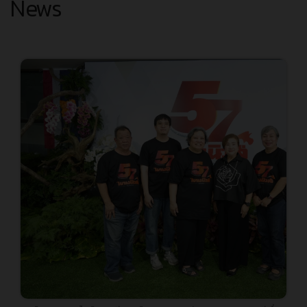
News
องค์การบริหารไนท์ซาฟารี (องค์การมหาชน) ร่วมแสดงความยินดี