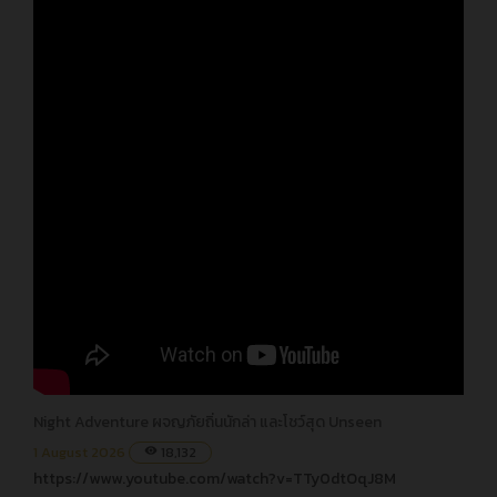
Night Adventure ผจญภัยถิ่นนักล่า และโชว์สุด Unseen
1 August 2026
18,132
visibility
https://www.youtube.com/watch?v=TTy0dtOqJ8M