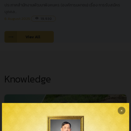
ประกาศสำนักงานพัฒนาพิงคนคร (องค์การมหาชน) เรื่อง การรับสมัคร
บุคคล..
6 August 2025
19,930
visibility
Viev All
Knowledge