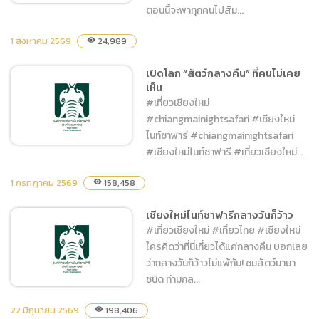
ตอนนี้จะพาทุกคนไปสัม...
1 สิงหาคม 2569
24,989
visibility
Night Adventure ผจญภัย
ถิ่นนักล่า และโชว์สุด Unseen
เปิดโลก “สัตว์กลางคืน” ที่คนไม่เคย
เห็น
#เที่ยวเชียงใหม่
#chiangmainightsafari #เชียงใหม่
ไนท์ซาฟารี #chiangmainightsafari
#เชียงใหม่ไนท์ซาฟารี #เที่ยวเชียงใหม่...
1 กรกฎาคม 2569
158,458
visibility
เปิดโลก “สัตว์กลางคืน” ที่คน
ไม่เคยเห็น
เชียงใหม่ไนท์ซาฟารีกลางวันก็ว้าว
#เที่ยวเชียงใหม่ #เที่ยวไทย #เชียงใหม่
ใครคิดว่าที่นี่เที่ยวได้แค่กลางคืน บอกเลย
ว่ากลางวันก็ว้าวไม่แพ้กัน! ชมสัตว์นานา
ชนิด ท่ามกล...
22 มิถุนายน 2569
198,406
visibility