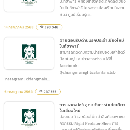
ไนท์ซาฟารี #ท่องเที่ยวครั้งใดคิดถึงเชียง
ใหม่ไนท์ซาฟารี โครงการห้องเรียนในสวน
สัตว์ ศูนย์เรียนรู้เช...
14 กรกฎาคม 2568
393,046
visibility
โครงการห้องเรียนในสวน
สัตว์ ศูนย์เรียนรู้เชียงใหม่ไนท์
ฝ่ายตอนรับด่านแรกประจำเชียงใหม่
ไนท์ซาฟารี
ซาฟารี
สามารถติดตามความน่ารักของเหล่าสัตว์
น้อยใหญ่ และข่าวสารต่าง ๆ ได้ที่
facebook :
@chiangmainightsafarifanclub
Instagram : chiangmain...
ฝ่ายตอนรับด่านแรกประจำ
6 กรกฎาคม 2568
287,355
visibility
เชียงใหม่ไนท์ซาฟารี
การแสดงโชว์ สุดอลังการ! แห่งเดียว
ในเชียงใหม่
น้องเบสท์ และน้องโบ๊ท คำสิงห์ ขอพาชม
กิจกรรม 𝐍𝐢𝐠𝐡𝐭 𝐏𝐫𝐞𝐝𝐚𝐭𝐨𝐫 𝐒𝐡𝐨𝐰 การ