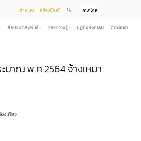
เข้าระบบ
สร้างบัญชี
สื่อประชาสัมพันธ์
คลังความรู้
ปฏิทินกิจกรรม
ติดต่อเรา
จ้าง
สื่อประชาสัมพันธ์
คลังความรู้
ผยแพร่แผน
สื่อโทรทัศน์/วีดีโอ
บทความ
ประมาณ พ.ศ.2564 จ้างเหมา
ระกวดราคา
ข้อมูลข่าวสาร (Information) /เอกสารข่าว
หนังสือ
ตั้ง องค์การบริหารไนท์ซาฟารี (องค์การมหาชน) พ.ศ. 2568
โยง
าคากลาง
สื่อสิ่งพิมพ์
เกร็ดความรู้
ชื่อมโยง
ความคิดเห็น
้ชนะการเสนอราคา
วารสาร
เลิกการจัดหา
ภาพถ่าย
ี รอบ 6 เดือน
องเที่ยว
ิการจัดซื้อจัดจ้างประจำปี
ะ
อน