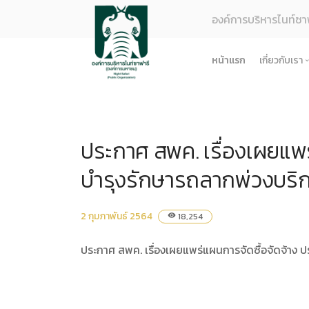
องค์การบริหารไนท์ซา
หน้าแรก
เกี่ยวกับเรา
รู้จักอง
ยุทธศา
ประกาศ สพค. เรื่องเผยแพ
โครงสร
ผลการด
บำรุงรักษารถลากพ่วงบริกา
ธรรมาภ
ข้อมูล
2 กุมภาพันธ์ 2564
18,254
visibility
การจัดซ
ประกาศ สพค. เรื่องเผยแพร่แผนการจัดซื้อจัดจ้าง 
ข้อบังค
ข้อมูล
การบริ