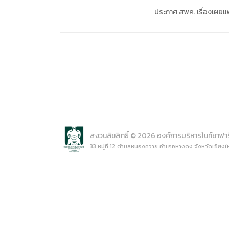
การเปิ
ประกาศ สพค. เรื่องเผยแพ
การนำข้
นโยบาย
สงวนลิขสิทธิ์ © 2026 องค์การบริหารไนท์ซาฟา
33 หมู่ที่ 12 ตำบลหนองควาย อำเภอหางดง จังหวัดเชียงใ