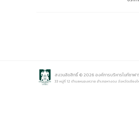
การเปิ
การนำข้
นโยบาย
สงวนลิขสิทธิ์ © 2026 องค์การบริหารไนท์ซาฟา
33 หมู่ที่ 12 ตำบลหนองควาย อำเภอหางดง จังหวัดเชียงใ