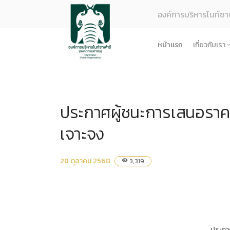
องค์การบริหารไนท์ซา
หน้าแรก
เกี่ยวกับเรา
รู้จักอง
ยุทธศา
ประกาศผู้ชนะการเสนอราคา ซ
โครงสร
ผลการด
เจาะจง
ธรรมาภ
ข้อมูล
28 ตุลาคม 2568
3,319
visibility
การจัดซ
ข้อบังค
ข้อมูล
การบริ
ประกาศ