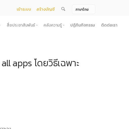
เข้าระบบ
สร้างบัญชี
สื่อประชาสัมพันธ์
คลังความรู้
ปฏิทินกิจกรรม
ติดต่อเรา
จ้าง
สื่อประชาสัมพันธ์
คลังความรู้
ผยแพร่แผน
สื่อโทรทัศน์/วีดีโอ
บทความ
all apps โดยวิธีเฉพาะ
ระกวดราคา
ข้อมูลข่าวสาร (Information) /เอกสารข่าว
หนังสือ
ตั้ง องค์การบริหารไนท์ซาฟารี (องค์การมหาชน) พ.ศ. 2568
โยง
าคากลาง
สื่อสิ่งพิมพ์
เกร็ดความรู้
ชื่อมโยง
ความคิดเห็น
้ชนะการเสนอราคา
วารสาร
เลิกการจัดหา
ภาพถ่าย
ี รอบ 6 เดือน
ิการจัดซื้อจัดจ้างประจำปี
ะ
อน
ะเจาะจง