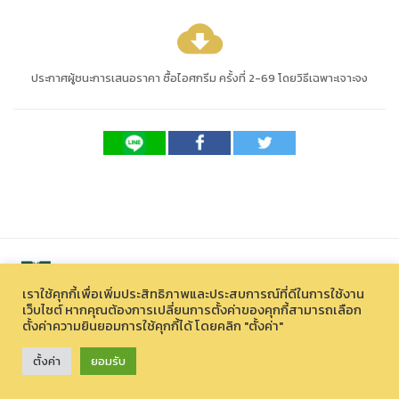
cloud_download
ประกาศผู้ชนะการเสนอราคา ซื้อไอศกรีม ครั้งที่ 2-69 โดยวิธีเฉพาะเจาะจง
เราใช้คุกกี้เพื่อเพิ่มประสิทธิภาพและประสบการณ์ที่ดีในการใช้งาน
เว็บไซต์ หากคุณต้องการเปลี่ยนการตั้งค่าของคุกกี้สามารถเลือก
ตั้งค่าความยินยอมการใช้คุกกี้ได้ โดยคลิก "ตั้งค่า"
สงวนลิขสิทธิ์ © 2026 องค์การบริหารไนท์ซาฟารี (องค์การมหาชน)
33 หมู่ที่ 12 ตำบลหนองควาย อำเภอหางดง จังหวัดเชียงใหม่ 50230
ตั้งค่า
ยอมรับ